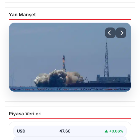
Yan Manşet
05.08.2026
Çin, 2 hiperspektral görüntüleme
Piyasa Verileri
uydusunu denizden uzaya fırlattı
USD
47.60
▲ +0.06%