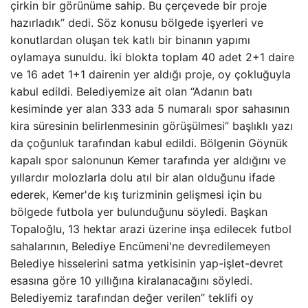
çirkin bir görünüme sahip. Bu çerçevede bir proje
hazırladık” dedi. Söz konusu bölgede işyerleri ve
konutlardan oluşan tek katlı bir binanın yapımı
oylamaya sunuldu. İki blokta toplam 40 adet 2+1 daire
ve 16 adet 1+1 dairenin yer aldığı proje, oy çokluğuyla
kabul edildi. Belediyemize ait olan “Adanın batı
kesiminde yer alan 333 ada 5 numaralı spor sahasının
kira süresinin belirlenmesinin görüşülmesi” başlıklı yazı
da çoğunluk tarafından kabul edildi. Bölgenin Göynük
kapalı spor salonunun Kemer tarafında yer aldığını ve
yıllardır molozlarla dolu atıl bir alan olduğunu ifade
ederek, Kemer'de kış turizminin gelişmesi için bu
bölgede futbola yer bulunduğunu söyledi. Başkan
Topaloğlu, 13 hektar arazi üzerine inşa edilecek futbol
sahalarının, Belediye Encümeni'ne devredilemeyen
Belediye hisselerini satma yetkisinin yap-işlet-devret
esasına göre 10 yıllığına kiralanacağını söyledi.
Belediyemiz tarafından değer verilen” teklifi oy