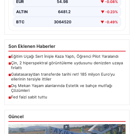
EUR
54.98
▼ -0.08%
ALTIN
6481.2
▼ -0.23%
BTC
3064520
▼ -0.49%
Son Eklenen Haberler
Eğitim Uçağı Sert İnişle Kaza Yaptı, Öğrenci Pilot Yaralandı
■
Çin, 2 hiperspektral görüntüleme uydusunu denizden uzaya
■
fırlattı
Galatasaray’dan transferde tarihi ret! 185 milyon Euro’yu
■
ellerinin tersiyle ittiler
Dış Mekan Yaşam alanlarında Estetik ve bahçe mutfağı
■
Çözümleri
Fed faizi sabit tuttu
■
Güncel