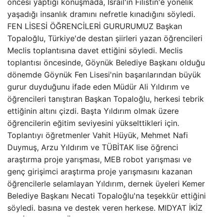
öncesi yaptığı konuşmada, İsrail'in Filistin'e yönelik
yaşadığı insanlık dramını nefretle kınadığını söyledi.
FEN LİSESİ ÖĞRENCİLERİ GURURUMUZ Başkan
Topaloğlu, Türkiye'de destan şiirleri yazan öğrencileri
Meclis toplantısına davet ettiğini söyledi. Meclis
toplantısı öncesinde, Göynük Belediye Başkanı olduğu
dönemde Göynük Fen Lisesi'nin başarılarından büyük
gurur duyduğunu ifade eden Müdür Ali Yıldırım ve
öğrencileri tanıştıran Başkan Topaloğlu, herkesi tebrik
ettiğinin altını çizdi. Başta Yıldırım olmak üzere
öğrencilerin eğitim seviyesini yükselttikleri için.
Toplantıyı öğretmenler Vahit Hüyük, Mehmet Nafi
Duymuş, Arzu Yıldırım ve TÜBİTAK lise öğrenci
araştırma proje yarışması, MEB robot yarışması ve
genç girişimci araştırma proje yarışmasını kazanan
öğrencilerle selamlayan Yıldırım, dernek üyeleri Kemer
Belediye Başkanı Necati Topaloğlu'na teşekkür ettiğini
söyledi. basına ve destek veren herkese. MIDYAT İKİZ