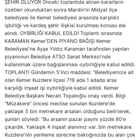
ŞEHİR OLUYOR Önceki toplantıda alınan kararların
özetleri okunduktan sonra Mardin'in Midyat ilçe
belediyesi ile Kemer belediyesi arasında karşılıklı
işbirliği ve kardeş şehir ilişkisi kurulması konusu ele
alındı. OYBİRLİĞİ KABUL EDİLDİ Toplantı sırasında
KARAMAN Kemer'DEN PİYANO BAĞIŞI Kemer
Belediyesi'ne Ayşe Yıldız Karaman tarafından yapılan
piyanonun Belediye ATSO Sanat Merkezi'nde
kullanılmak üzere bağışlanması oybirliğiyle kabul edildi.
TOPLANTI Gündemin 5'inci maddesi: “Belediyemize ait
olan Kemer Kuzdere ilçesi 719 ada 1 adada arsa
karşılığı inşaat işi oybirliğiyle kabul edildi. Kemer
Belediye Başkanı Necati Topaloğlu onay verdi. Bilgi
“Müzakere” öncesi meclise sunulan Kuzdere'de
yaklaşık 5 bin metrekare arsaları olduğunu belirterek,
şunları söyledi: “Bu arsanın pazar payını yüzde 80'e
çıkardık. Yaklaşık 4 inşaat alanımız var. bin metrekare.
Kuzdere'nin yenileme sürecine baktığınızda bu alan çok