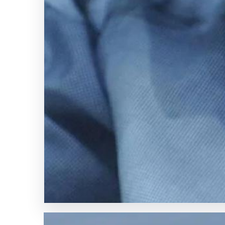
Galatasaray’dan
transferde
tarihi