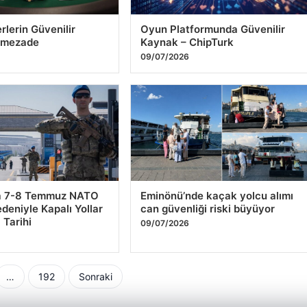
i ve yeni gelişmeler
Basketbolcu Aleksej Nikolic’i
Katarakladı!
10/07/2026
lerin Güvenilir
Oyun Platformunda Güvenilir
amezade
Kaynak – ChipTurk
6
09/07/2026