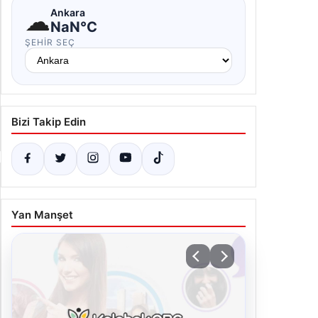
D faiz kararı ne zaman, saat kaçta? Faiz beklentisi
 yönde? 2026 FED nisan ayı faiz kararı
Hava Durumu
.07.2026 07:20
☁
Ankara
NaN°C
ŞEHIR SEÇ
Bizi Takip Edin