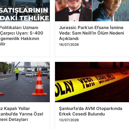
tları canlı 2 Nisan
Mason Greenwood,
n fiyatları ne kadar
Fenerbahçe’de ilk
m, çeyrek, yarım ve
antrenmanına çıktı
 altını alış satış
19/07/2026
Politikaları Uzmanı
Jurassic Park’un Efsane İsmine
 Çarpıcı Uyarı: S-400
Veda: Sam Neill’in Ölüm Nedeni
 Egemenlik Hakkının
Açıklandı
ilir
16/07/2026