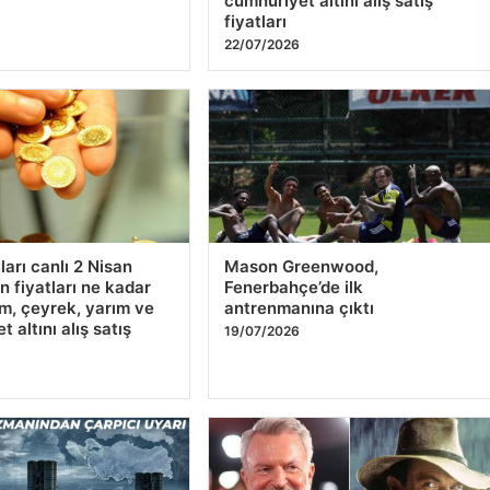
kararı ne zaman
Altın fiyatları canlı 1 Nisan
ak? Nisan ayı faiz
2026: Altın fiyatları ne kadar
 belli oldu
oldu? Gram, çeyrek, yarım ve
cumhuriyet altını alış satış
fiyatları
22/07/2026