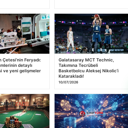
 Kapalı Yollar
Şanlıurfa’da AVM Otoparkında
stanbul’da Yarına Özel
Erkek Cesedi Bulundu
zeni Detayları
13/07/2026
 Çetesi’nin Feryadı:
Galatasaray MCT Technic,
mlerinin detaylı
Takımına Tecrübeli