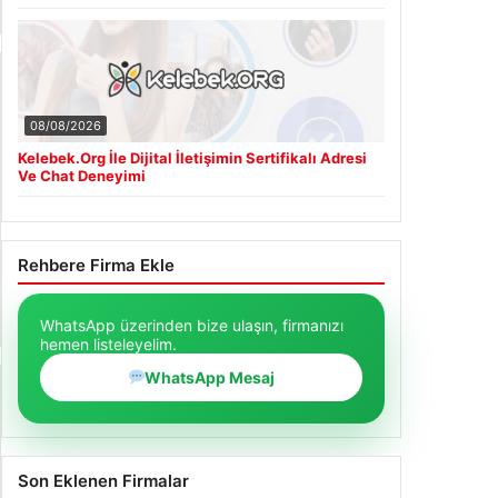
Güncel
08/08/2026
Yargıtay’dan Emsal Karar: Temizlik İhmaline
Tazminat Cezası
08/08/2026
Kelebek.Org İle Dijital İletişimin Sertifikalı Adresi
Ve Chat Deneyimi