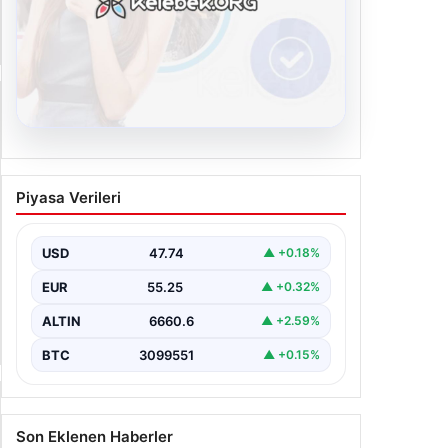
Yan Manşet
08.08.2026
Kelebek.Org İle Dijital İletişimin
Piyasa Verileri
Sertifikalı Adresi Ve Chat