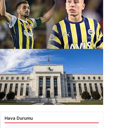
t
tam farklı
san Tadic ve Emre Mor Birlikte Sahnede:
llanda’da Beklenmedik Buluşma
.07.2026 06:20