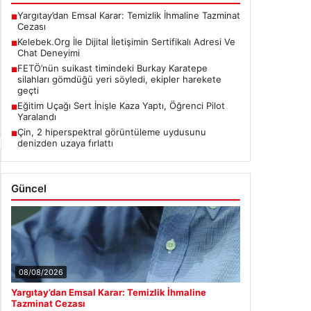
Deneyimi
USD
47.74
▲ +0.18%
Sanal dünyasında kullanıcıların güvenli bir
tarzda iletişim kurması kritik bir değer ifade
EUR
55.25
▲ +0.32%
etmektedir. Günümüzde…
ALTIN
6660.6
▲ +2.59%
BTC
3099551
▲ +0.15%
Son Eklenen Haberler
Yargıtay’dan Emsal Karar: Temizlik İhmaline Tazminat
■
Cezası
Kelebek.Org İle Dijital İletişimin Sertifikalı Adresi Ve
■
Chat Deneyimi
FETÖ’nün suikast timindeki Burkay Karatepe
■
silahları gömdüğü yeri söyledi, ekipler harekete
geçti
Eğitim Uçağı Sert İnişle Kaza Yaptı, Öğrenci Pilot
■
Yaralandı
Çin, 2 hiperspektral görüntüleme uydusunu
■
denizden uzaya fırlattı