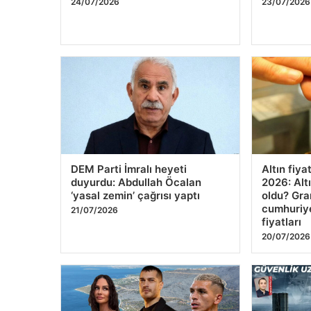
Bayram ikramiyeleri ne zaman
FED faiz 
yatacak? 2026 Kurban Bayramı
açıklanac
emekli ikramiye ödemeleri
beklentisi
24/07/2026
23/07/2026