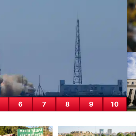
letişimin Sertifikalı Adresi Ve Cha
letişim kurması kritik bir değer ifade etmektedir. Günümüzde çeşitli or
Du
Ho
28