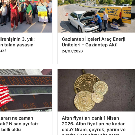
6
7
8
9
10
FE
ne
27
renişinin 3. yılı:
Gaziantep İlçeleri Araç Enerji
ın talan yasasını
Üniteleri – Gaziantep Akü
uz!
24/07/2026