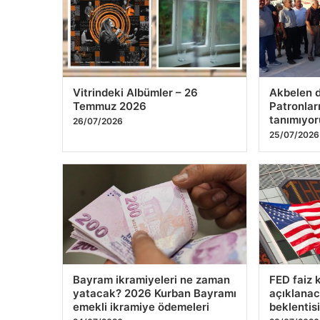
1
2
3
4
5
Vitrindeki Albümler – 26
Akbelen di
Temmuz 2026
Patronlar
tanımıyor
26/07/2026
25/07/2026