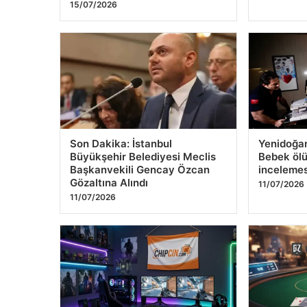
15 Temmuz’un kritik noktası
15 Temmuz
Atatürk Havalimanı: Darbeciler
Listesi: İ
kuleyi işgal etti, beklemedikleri
Trafik Dü
direnişle karşılaştı
14/07/2026
15/07/2026
Son Dakika: İstanbul
Yenidoğan
Büyükşehir Belediyesi Meclis
Bebek ölü