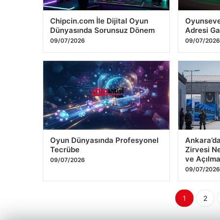
Başkanvekili Gencay Özcan
incelemes
Gözaltına Alındı
11/07/2026
11/07/2026
Chipcin.com İle Dijital Oyun
Oyunsever
Dünyasında Sorunsuz Dönem
Adresi G
09/07/2026
09/07/202