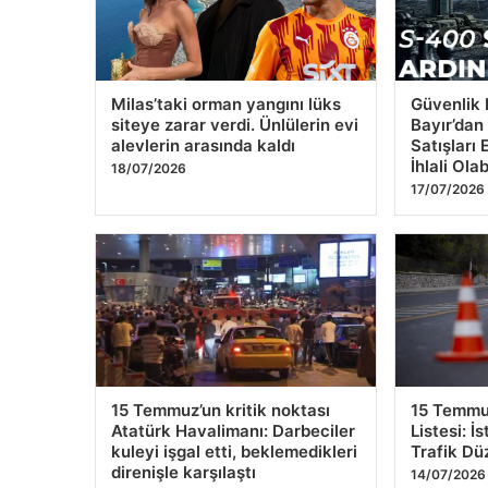
DEM Parti İmralı heyeti
Altın fiya
duyurdu: Abdullah Öcalan
2026: Altı
‘yasal zemin’ çağrısı yaptı
oldu? Gra
cumhuriyet
21/07/2026
fiyatları
20/07/2026
Milas’taki orman yangını lüks
Güvenlik 
siteye zarar verdi. Ünlülerin evi
Bayır’dan
alevlerin arasında kaldı
Satışları
İhlali Olab
18/07/2026
17/07/2026