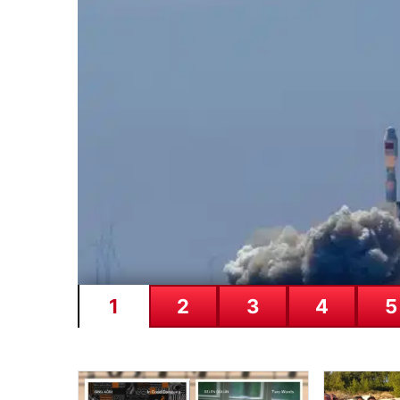
ret!
185
milyon
Euro’yu
ellerinin
tersiyle
ittiler
SICAK HABER
GÜNCEL HABERLER
0 YORUM
08.08.2026
Kelebek.Org İle Dijital İ
Deneyimi
Sanal dünyasında kullanıcıların güvenli bir tarzda i
imkanlar…