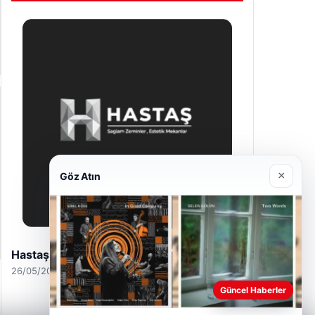
Rehbere Firma Ekle
WhatsApp üzerinden bize ulaşın, firmanızı
hemen listeleyelim.
WhatsApp Mesaj
Son Eklenen Firmalar
×
Göz Atın
Güncel Haberler