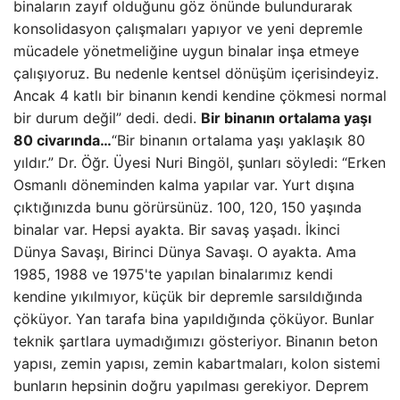
binaların zayıf olduğunu göz önünde bulundurarak
konsolidasyon çalışmaları yapıyor ve yeni depremle
mücadele yönetmeliğine uygun binalar inşa etmeye
çalışıyoruz. Bu nedenle kentsel dönüşüm içerisindeyiz.
Ancak 4 katlı bir binanın kendi kendine çökmesi normal
bir durum değil” dedi. dedi.
Bir binanın ortalama yaşı
80 civarında…
“Bir binanın ortalama yaşı yaklaşık 80
yıldır.” Dr. Öğr. Üyesi Nuri Bingöl, şunları söyledi: “Erken
Osmanlı döneminden kalma yapılar var. Yurt dışına
çıktığınızda bunu görürsünüz. 100, 120, 150 yaşında
binalar var. Hepsi ayakta. Bir savaş yaşadı. İkinci
Dünya Savaşı, Birinci Dünya Savaşı. O ayakta. Ama
1985, 1988 ve 1975'te yapılan binalarımız kendi
kendine yıkılmıyor, küçük bir depremle sarsıldığında
çöküyor. Yan tarafa bina yapıldığında çöküyor. Bunlar
teknik şartlara uymadığımızı gösteriyor. Binanın beton
yapısı, zemin yapısı, zemin kabartmaları, kolon sistemi
bunların hepsinin doğru yapılması gerekiyor. Deprem