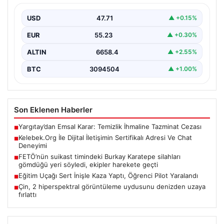
Sanal dünyasında kullanıcıların güvenli bir tarzda iletişim
kurması kritik bir değer ifade etmektedir. Günümüzde…
USD
47.71
▲ +0.15%
EUR
55.23
▲ +0.30%
ALTIN
6658.4
▲ +2.55%
BTC
3094504
▲ +1.00%
Son Eklenen Haberler
Yargıtay’dan Emsal Karar: Temizlik İhmaline Tazminat Cezası
■
Kelebek.Org İle Dijital İletişimin Sertifikalı Adresi Ve Chat
■
Deneyimi
FETÖ’nün suikast timindeki Burkay Karatepe silahları
■
gömdüğü yeri söyledi, ekipler harekete geçti
Eğitim Uçağı Sert İnişle Kaza Yaptı, Öğrenci Pilot Yaralandı
■
Çin, 2 hiperspektral görüntüleme uydusunu denizden uzaya
■
fırlattı