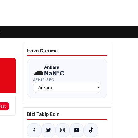
ı
Hava Durumu
☁
Ankara
NaN°C
ŞEHIR SEÇ
rest
Bizi Takip Edin