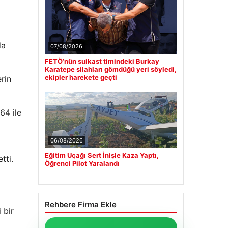
da
07/08/2026
FETÖ’nün suikast timindeki Burkay
Karatepe silahları gömdüğü yeri söyledi,
ekipler harekete geçti
rin
64 ile
06/08/2026
Eğitim Uçağı Sert İnişle Kaza Yaptı,
tti.
Öğrenci Pilot Yaralandı
Rehbere Firma Ekle
 bir