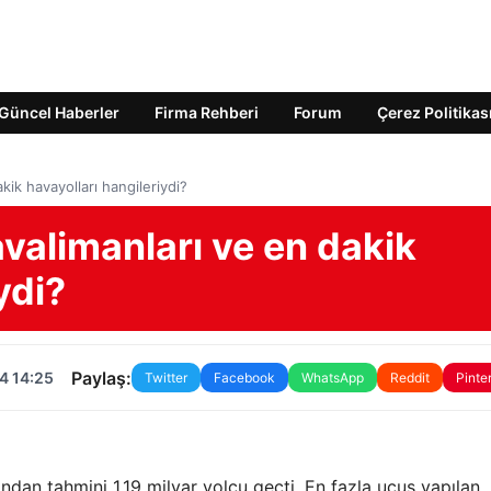
Güncel Haberler
Firma Rehberi
Forum
Çerez Politikas
ik havayolları hangileriydi?
valimanları ve en dakik
ydi?
Paylaş:
4 14:25
Twitter
Facebook
WhatsApp
Reddit
Pinte
dan tahmini 1,19 milyar yolcu geçti. En fazla uçuş yapılan