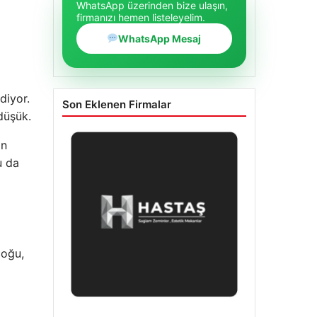
WhatsApp üzerinden bize ulaşın,
firmanızı hemen listeleyelim.
WhatsApp Mesaj
diyor.
Son Eklenen Firmalar
düşük.
ın
u da
çoğu,