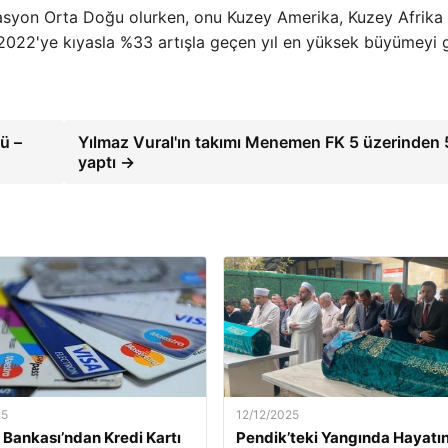
nasyon Orta Doğu olurken, onu Kuzey Amerika, Kuzey Afrika
, 2022'ye kıyasla %33 artışla geçen yıl en yüksek büyümeyi 
ü –
Yılmaz Vural'ın takımı Menemen FK 5 üzerinden 
yaptı →
25
12/12/2025
Bankası’ndan Kredi Kartı
Pendik’teki Yangında Hayatın