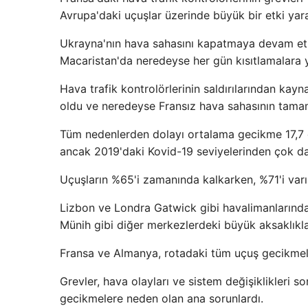
Avrupa'daki uçuşlar üzerinde büyük bir etki yara
Ukrayna'nın hava sahasını kapatmaya devam etm
Macaristan'da neredeyse her gün kısıtlamalara y
Hava trafik kontrolörlerinin saldırılarından ka
oldu ve neredeyse Fransız hava sahasının tamamı
Tüm nedenlerden dolayı ortalama gecikme 17,7 d
ancak 2019'daki Kovid-19 seviyelerinden çok da
Uçuşların %65'i zamanında kalkarken, %71'i varı
Lizbon ve Londra Gatwick gibi havalimanlarında
Münih gibi diğer merkezlerdeki büyük aksaklıkla
Fransa ve Almanya, rotadaki tüm uçuş gecikmeler
Grevler, hava olayları ve sistem değişiklikleri s
gecikmelere neden olan ana sorunlardı.