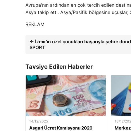
Avrupa'nın ardından en çok tercih edilen desti
Asya takip etti. Asya/Pasifik bölgesine uçuşlar
REKLAM
← İzmir'in özel çocukları başarıyla şehre dönd
SPORT
Tavsiye Edilen Haberler
14/12/2025
13/12/20
Asgari Ücret Komisyonu 2026
Merkez 