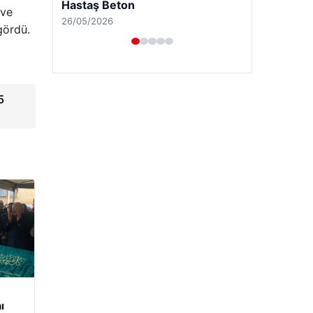
Enes Kaplan Avukatlık Bürosu
 ve
28/04/2026
gördü.
5
ı