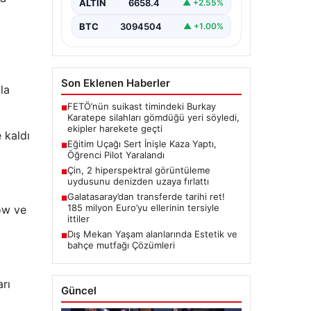
yaşandı.…
ALTIN
6658.4
▲ +2.55%
BTC
3094504
▲ +1.00%
Son Eklenen Haberler
la
FETÖ’nün suikast timindeki Burkay
■
Karatepe silahları gömdüğü yeri söyledi,
ekipler harekete geçti
 kaldı
Eğitim Uçağı Sert İnişle Kaza Yaptı,
■
Öğrenci Pilot Yaralandı
Çin, 2 hiperspektral görüntüleme
■
uydusunu denizden uzaya fırlattı
Galatasaray’dan transferde tarihi ret!
■
185 milyon Euro’yu ellerinin tersiyle
ow ve
ittiler
Dış Mekan Yaşam alanlarında Estetik ve
■
bahçe mutfağı Çözümleri
arı
Güncel