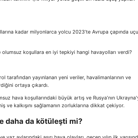
ullarına kadar milyonlarca yolcu 2023'te Avrupa çapında uç
olumsuz koşullara en iyi tepkiyi hangi havayolları verdi?
l tarafından yayınlanan yeni veriler, havalimanlarının ve
diğini ortaya çıkardı.
msuz hava koşullarındaki büyük artış ve Rusya'nın Ukrayna'
iş ve kalkışını sağlamanın zorluklarına dikkat çekiyor.
e daha da kötüleşti mi?
ve yaz aylarındaki aşırı hava olayları, geçen yılın ilk yarısın