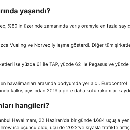
rında yaşandı?
eç, %80'in üzerinde zamanında varış oranıyla en fazla sayı
zca Vueling ve Norveç iyileşme gösterdi. Diğer tüm şirketle
etleri ise yüzde 61 ile TAP, yüzde 62 ile Pegasus ve yüzde 
 eden havalimanları arasında podyumda yer aldı. Eurocontrol
ında kalkış açısından 2019'a göre daha kötü rakamlar kayde
ları hangileri?
tanbul Havalimanı, 22 Haziran'da bir günde 1.684 uçuşla yeni
hrow ise üçüncü oldu; üçü de 2022'ye kıyasla trafikte artış