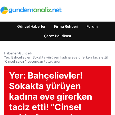
Güncel Haberler
Firma Rehberi
Forum
Çerez Politikası
Haberler
›
Güncel
›
Yer: Bahçelievler! Sokakta yürüyen kadına eve girerken taciz etti!
“Cinsel saldırı” suçundan tutuklandı
Yer: Bahçelievler!
Sokakta yürüyen
kadına eve girerken
taciz etti! “Cinsel