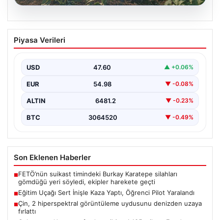
06.08.2026
Eğitim Uçağı Sert İnişle Kaza Yaptı,
Piyasa Verileri
Öğrenci Pilot Yaralandı
İstanbul’un Çatalca ilçesindeki Hazarfen Havalimanı
yakınlarında gerçekleştirilen eğitim uçuşu sırasında
USD
47.60
▲ +0.06%
beklenmedik bir kaza yaşandı.…
EUR
54.98
▼ -0.08%
ALTIN
6481.2
▼ -0.23%
BTC
3064520
▼ -0.49%
Son Eklenen Haberler
FETÖ’nün suikast timindeki Burkay Karatepe silahları
■
gömdüğü yeri söyledi, ekipler harekete geçti
Eğitim Uçağı Sert İnişle Kaza Yaptı, Öğrenci Pilot Yaralandı
■
Çin, 2 hiperspektral görüntüleme uydusunu denizden uzaya
■
fırlattı