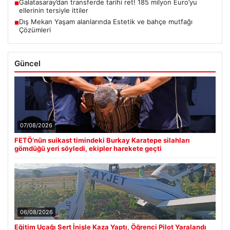
Galatasaray’dan transferde tarihi ret! 185 milyon Euro’yu
■
ellerinin tersiyle ittiler
Dış Mekan Yaşam alanlarında Estetik ve bahçe mutfağı
■
Çözümleri
Güncel
07/08/2026
FETÖ’nün suikast timindeki Burkay Karatepe silahları
gömdüğü yeri söyledi, ekipler harekete geçti
06/08/2026
Eğitim Uçağı Sert İnişle Kaza Yaptı, Öğrenci Pilot Yaralandı