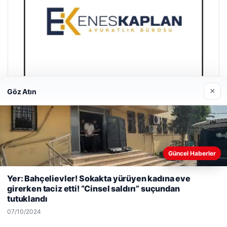
×
Göz Atın
Enes Kaplan Avukatlık Bürosu
28/04/2026
Güncel Haberler
Web sitemizi nasıl kullandığınızı daha iyi anlayabilmek,
Yer: Bahçelievler! Sokakta yürüyen kadına eve
deneyiminizi kişiselleştirmek ve geliştirmek amacıyla çerezler
girerken taciz etti! “Cinsel saldırı” suçundan
kullanıyoruz.
Çerez Politikamız
tutuklandı
Reddet
Kabul Et
07/10/2024
© 2026 Gündem Analiz – Güncel Haberler