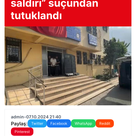
saldırı” suçundan
tutuklandı
admin
•
07.10.2024 21:40
Paylaş:
Twitter
Facebook
WhatsApp
Reddit
Pinterest