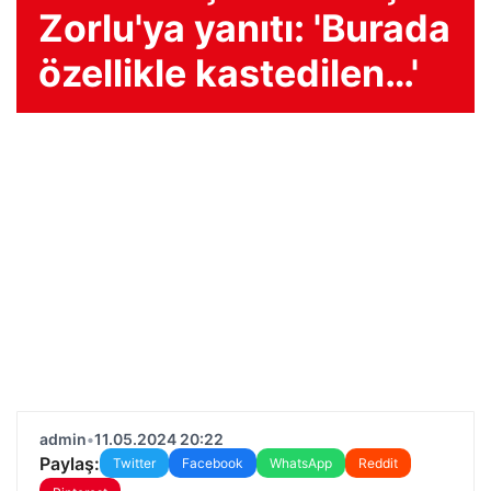
Zorlu'ya yanıtı: 'Burada
özellikle kastedilen…'
admin
•
11.05.2024 20:22
Paylaş:
Twitter
Facebook
WhatsApp
Reddit