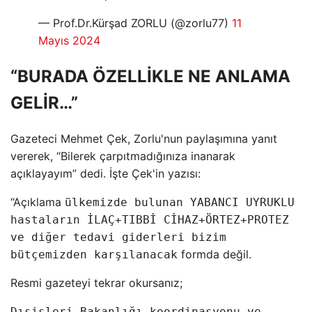
— Prof.Dr.Kürşad ZORLU (@zorlu77)
11
Mayıs 2024
“BURADA ÖZELLİKLE NE ANLAMA
GELİR…”
Gazeteci Mehmet Çek, Zorlu'nun paylaşımına yanıt
vererek, “Bilerek çarpıtmadığınıza inanarak
açıklayayım” dedi. İşte Çek'in yazısı:
“Açıklama
ülkemizde bulunan YABANCI UYRUKLU
hastaların İLAÇ+TIBBİ CİHAZ+ÖRTEZ+PROTEZ
ve diğer tedavi giderleri bizim
formda değil.
bütçemizden karşılanacak
Resmi gazeteyi tekrar okursanız;
Dışişleri Bakanlığı koordinasyonu ve