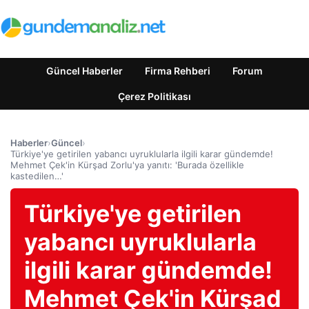
Güncel Haberler
Firma Rehberi
Forum
Çerez Politikası
Haberler
›
Güncel
›
Türkiye'ye getirilen yabancı uyruklularla ilgili karar gündemde!
Mehmet Çek'in Kürşad Zorlu'ya yanıtı: 'Burada özellikle
kastedilen…'
Türkiye'ye getirilen
yabancı uyruklularla
ilgili karar gündemde!
Mehmet Çek'in Kürşad