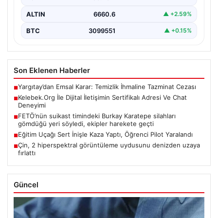
ALTIN
6660.6
▲ +2.59%
BTC
3099551
▲ +0.15%
Son Eklenen Haberler
Yargıtay’dan Emsal Karar: Temizlik İhmaline Tazminat Cezası
■
Kelebek.Org İle Dijital İletişimin Sertifikalı Adresi Ve Chat
■
Deneyimi
FETÖ’nün suikast timindeki Burkay Karatepe silahları
■
gömdüğü yeri söyledi, ekipler harekete geçti
Eğitim Uçağı Sert İnişle Kaza Yaptı, Öğrenci Pilot Yaralandı
■
Çin, 2 hiperspektral görüntüleme uydusunu denizden uzaya
■
fırlattı
Güncel