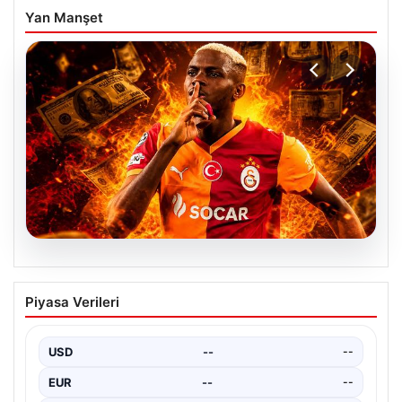
Yan Manşet
04.08.2026
Galatasaray’dan transferde tarihi ret!
Piyasa Verileri
185 milyon Euro’yu ellerinin tersiyle
ittiler
USD
--
--
EUR
--
--