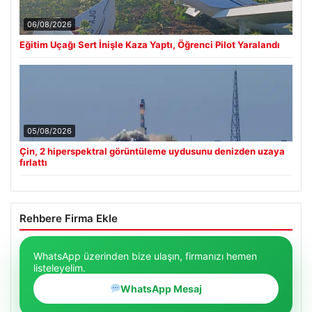
06/08/2026
Eğitim Uçağı Sert İnişle Kaza Yaptı, Öğrenci Pilot Yaralandı
05/08/2026
Çin, 2 hiperspektral görüntüleme uydusunu denizden uzaya
fırlattı
Rehbere Firma Ekle
WhatsApp üzerinden bize ulaşın, firmanızı hemen
listeleyelim.
WhatsApp Mesaj