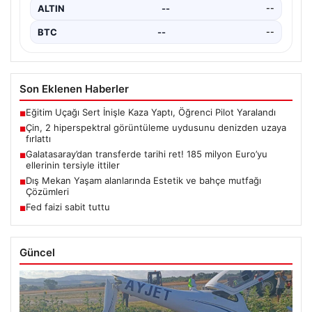
ALTIN
--
--
BTC
--
--
Son Eklenen Haberler
Eğitim Uçağı Sert İnişle Kaza Yaptı, Öğrenci Pilot Yaralandı
■
Çin, 2 hiperspektral görüntüleme uydusunu denizden uzaya
■
fırlattı
Galatasaray’dan transferde tarihi ret! 185 milyon Euro’yu
■
ellerinin tersiyle ittiler
Dış Mekan Yaşam alanlarında Estetik ve bahçe mutfağı
■
Çözümleri
Fed faizi sabit tuttu
■
Güncel