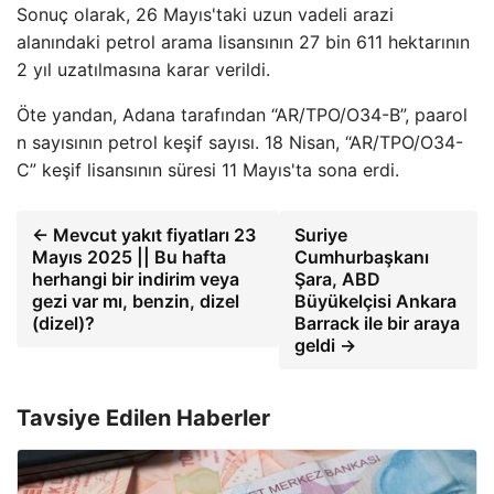
Sonuç olarak, 26 Mayıs'taki uzun vadeli arazi
alanındaki petrol arama lisansının 27 bin 611 hektarının
2 yıl uzatılmasına karar verildi.
Öte yandan, Adana tarafından “AR/TPO/O34-B”, paarol
n sayısının petrol keşif sayısı. 18 Nisan, “AR/TPO/O34-
C” keşif lisansının süresi 11 Mayıs'ta sona erdi.
← Mevcut yakıt fiyatları 23
Suriye
Mayıs 2025 || Bu hafta
Cumhurbaşkanı
herhangi bir indirim veya
Şara, ABD
gezi var mı, benzin, dizel
Büyükelçisi Ankara
(dizel)?
Barrack ile bir araya
geldi →
Tavsiye Edilen Haberler