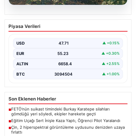
06.08.2026
Eğitim Uçağı Sert İnişle Kaza Yaptı,
Piyasa Verileri
Öğrenci Pilot Yaralandı
İstanbul’un Çatalca ilçesindeki Hazarfen Havalimanı
yakınlarında gerçekleştirilen eğitim uçuşu sırasında
USD
47.71
▲ +0.15%
beklenmedik bir kaza yaşandı.…
EUR
55.23
▲ +0.30%
ALTIN
6658.4
▲ +2.55%
BTC
3094504
▲ +1.00%
Son Eklenen Haberler
FETÖ’nün suikast timindeki Burkay Karatepe silahları
■
gömdüğü yeri söyledi, ekipler harekete geçti
Eğitim Uçağı Sert İnişle Kaza Yaptı, Öğrenci Pilot Yaralandı
■
Çin, 2 hiperspektral görüntüleme uydusunu denizden uzaya
■
fırlattı