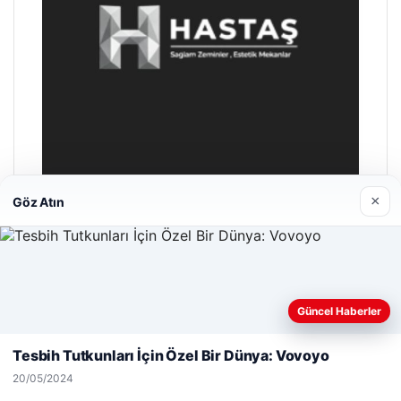
×
Göz Atın
Enes Kaplan Avukatlık Bürosu
28/04/2026
Web sitemizi nasıl kullandığınızı daha iyi anlayabilmek,
Güncel Haberler
deneyiminizi kişiselleştirmek ve geliştirmek amacıyla çerezler
kullanıyoruz.
Çerez Politikamız
Tesbih Tutkunları İçin Özel Bir Dünya: Vovoyo
Reddet
Kabul Et
20/05/2024
© 2026 Gündem Analiz – Güncel Haberler