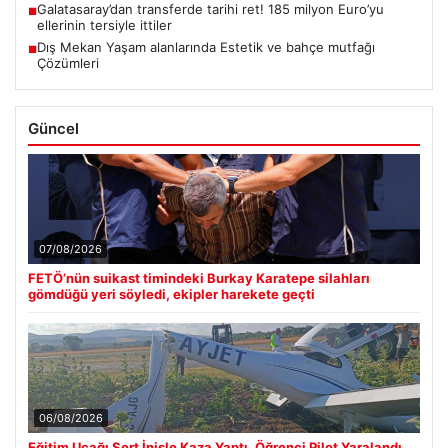
Galatasaray’dan transferde tarihi ret! 185 milyon Euro’yu
■
ellerinin tersiyle ittiler
Dış Mekan Yaşam alanlarında Estetik ve bahçe mutfağı
■
Çözümleri
Güncel
07/08/2026
FETÖ’nün suikast timindeki Burkay Karatepe silahları
gömdüğü yeri söyledi, ekipler harekete geçti
06/08/2026
Eğitim Uçağı Sert İnişle Kaza Yaptı, Öğrenci Pilot Yaralandı