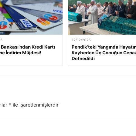
25
12/12/2025
Bankası’ndan Kredi Kartı
Pendik’teki Yangında Hayatın
ine İndirim Müjdesi!
Kaybeden Üç Çocuğun Cena
Defnedildi
nlar
*
ile işaretlenmişlerdir