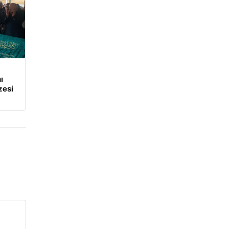
ı
zesi