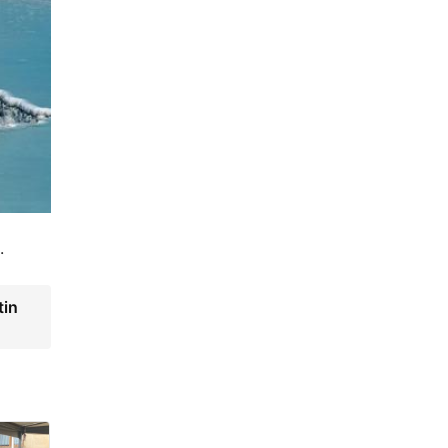
.
tin