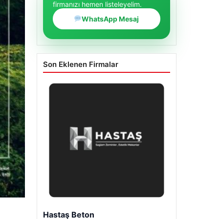
firmanızı hemen listeleyelim.
WhatsApp Mesaj
Son Eklenen Firmalar
Enes Kaplan Avukatlık Bürosu