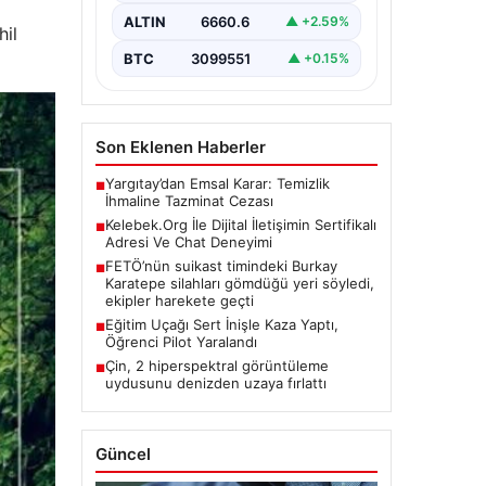
kritik bir değer ifade etmektedir.
ALTIN
6660.6
▲ +2.59%
Günümüzde…
hil
BTC
3099551
▲ +0.15%
Son Eklenen Haberler
Yargıtay’dan Emsal Karar: Temizlik
■
İhmaline Tazminat Cezası
Kelebek.Org İle Dijital İletişimin Sertifikalı
■
Adresi Ve Chat Deneyimi
FETÖ’nün suikast timindeki Burkay
■
Karatepe silahları gömdüğü yeri söyledi,
ekipler harekete geçti
Eğitim Uçağı Sert İnişle Kaza Yaptı,
■
Öğrenci Pilot Yaralandı
Çin, 2 hiperspektral görüntüleme
■
uydusunu denizden uzaya fırlattı
Güncel