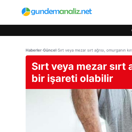
Haberler
›
Güncel
›
Sırt veya mezar sırt ağrısı, omurganın kırıl
Sırt veya mezar sırt 
bir işareti olabilir