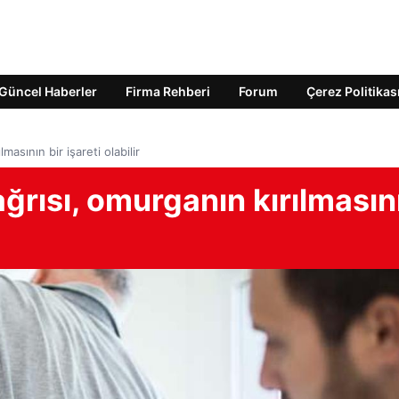
Güncel Haberler
Firma Rehberi
Forum
Çerez Politikas
masının bir işareti olabilir
ağrısı, omurganın kırılmasın