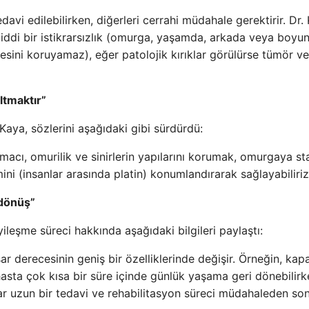
davi edilebilirken, diğerleri cerrahi müdahale gerektirir. Dr.
iddi bir istikrarsızlık (omurga, yaşamda, arkada veya boyu
esini koruyamaz), eğer patolojik kırıklar görülürse tümör v
ltmaktır”
aya, sözlerini aşağıdaki gibi sürdürdü:
acı, omurilik ve sinirlerin yapılarını korumak, omurgaya sta
ni (insanlar arasında platin) konumlandırarak sağlayabiliriz
 dönüş”
leşme süreci hakkında aşağıdaki bilgileri paylaştı:
sar derecesinin geniş bir özelliklerinde değişir. Örneğin, kapa
asta çok kısa bir süre içinde günlük yaşama geri dönebilirk
lar uzun bir tedavi ve rehabilitasyon süreci müdahaleden son