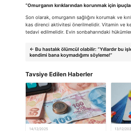
“Omurganın kırıklarından korunmak için ipuçla
Son olarak, omurganın sağlığını korumak ve kırık
kas direnci aktivitesi önerilmelidir. Vitamin ve
tedavi edilmelidir. Evin sonbaharındaki hükümler 
← Bu hastalık ölümcül olabilir: “Yıllardır bu iş
kendimi bana koymadığımı söyleme!”
Tavsiye Edilen Haberler
14/12/2025
13/12/20