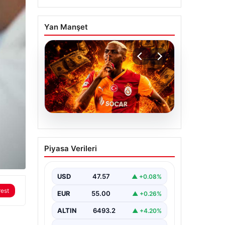
Yan Manşet
04.08.2026
Galatasaray’dan
Piyasa Verileri
transferde tarihi ret! 185
milyon Euro’yu ellerinin
tersiyle ittiler
USD
47.57
▲ +0.08%
rest
EUR
55.00
▲ +0.26%
ALTIN
6493.2
▲ +4.20%