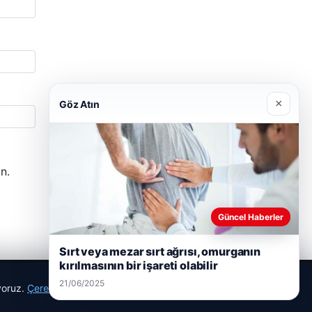
×
Göz Atın
n.
Güncel Haberler
Sırt veya mezar sırt ağrısı, omurganın
kırılmasının bir işareti olabilir
21/06/2025
ıyoruz.
Çerez Politikamız
Reddet
Kabul Et