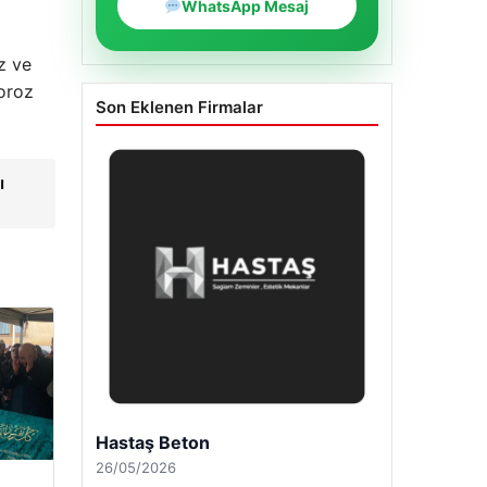
WhatsApp Mesaj
z ve
poroz
Son Eklenen Firmalar
ı
Enes Kaplan Avukatlık Bürosu
28/04/2026