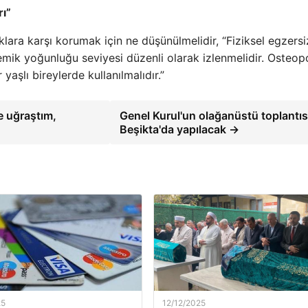
rı”
lara karşı korumak için ne düşünülmelidir, “Fiziksel egzersi
 kemik yoğunluğu seviyesi düzenli olarak izlenmelidir. Osteo
yaşlı bireylerde kullanılmalıdır.”
le uğraştım,
Genel Kurul'un olağanüstü toplantıs
Beşikta'da yapılacak →
25
12/12/2025