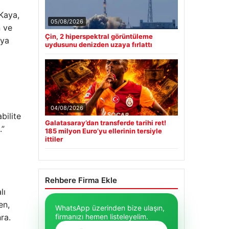
 Kaya,
05/08/2026
n ve
Çin, 2 hiperspektral görüntüleme
eya
uydusunu denizden uzaya fırlattı
04/08/2026
bilite
Galatasaray’dan transferde tarihi ret!
.”
185 milyon Euro’yu ellerinin tersiyle
ittiler
Rehbere Firma Ekle
lı
en,
WhatsApp üzerinden bize ulaşın,
firmanızı hemen listeleyelim.
ra.