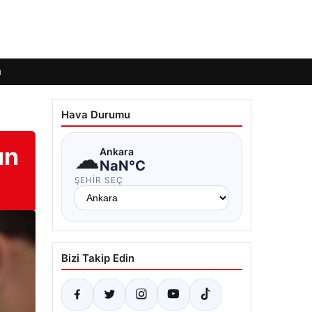
ı
Hava Durumu
ın
☁
Ankara
NaN°C
ŞEHIR SEÇ
Bizi Takip Edin