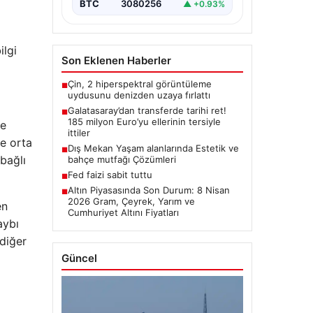
BTC
3080256
▲ +0.93%
ilgi
Son Eklenen Haberler
Çin, 2 hiperspektral görüntüleme
■
uydusunu denizden uzaya fırlattı
Galatasaray’dan transferde tarihi ret!
■
185 milyon Euro’yu ellerinin tersiyle
ve
ittiler
e orta
Dış Mekan Yaşam alanlarında Estetik ve
■
 bağlı
bahçe mutfağı Çözümleri
Fed faizi sabit tuttu
■
Altın Piyasasında Son Durum: 8 Nisan
■
2026 Gram, Çeyrek, Yarım ve
en
Cumhuriyet Altını Fiyatları
aybı
 diğer
Güncel