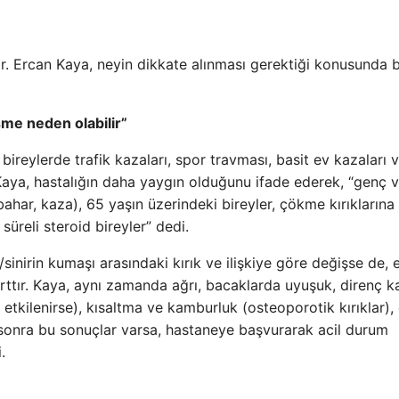
r. Ercan Kaya, neyin dikkate alınması gerektiği konusunda b
me neden olabilir”
 bireylerde trafik kazaları, spor travması, basit ev kazaları 
Kaya, hastalığın daha yaygın olduğunu ifade ederek, “genç v
bahar, kaza), 65 yaşın üzerindeki bireyler, çökme kırıklarına
üreli steroid bireyler” dedi.
sinirin kumaşı arasındaki kırık ve ilişkiye göre değişse de, 
rttır. Kaya, aynı zamanda ağrı, bacaklarda uyuşuk, direnç k
n etkilenirse), kısaltma ve kamburluk (osteoporotik kırıklar),
sonra bu sonuçlar varsa, hastaneye başvurarak acil durum
.