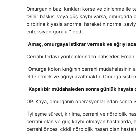
Omurganın bazı kırıkları korse ve dinlenme ile te
“Sinir baskısı veya güç kaybı varsa, omurgada c
birbirine kıyasla anormal hareketin normal seviy
enfeksiyon görülür” dedi.
“Amaç, omurgaya istikrar vermek ve ağrıyı aza
Cerrahi tedavi yöntemlerinden bahseden Ercan K
“Omurga kolon kırığının cerrahi müdahalesinin am
elde etmek ve ağrıyı azaltmaktır. Omurga sistemi
“Kapalı bir müdahaleden sonra günlük hayata
OP. Kaya, omurganın operasyonlarından sonra iyi
“İyileşme süreci, kırılma, cerrahi ve nörolojik ha
cerrahi olan ve güç kaybı olmayan hastalarda, h
cerrahi öncesi ciddi nörolojik hasarı olan hasta