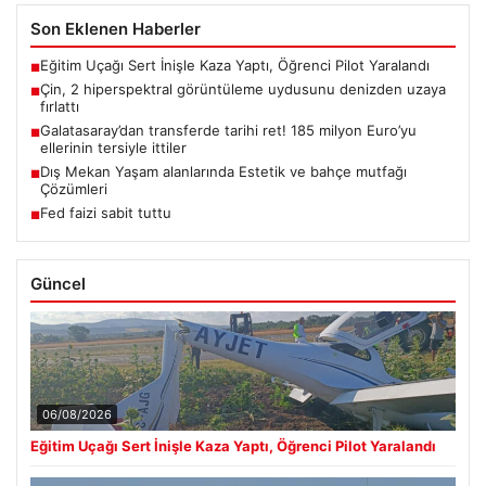
Son Eklenen Haberler
Eğitim Uçağı Sert İnişle Kaza Yaptı, Öğrenci Pilot Yaralandı
■
Çin, 2 hiperspektral görüntüleme uydusunu denizden uzaya
■
fırlattı
Galatasaray’dan transferde tarihi ret! 185 milyon Euro’yu
■
ellerinin tersiyle ittiler
Dış Mekan Yaşam alanlarında Estetik ve bahçe mutfağı
■
Çözümleri
Fed faizi sabit tuttu
■
Güncel
06/08/2026
Eğitim Uçağı Sert İnişle Kaza Yaptı, Öğrenci Pilot Yaralandı