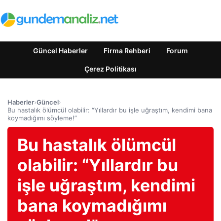
Güncel Haberler
Firma Rehberi
Forum
Çerez Politikası
Haberler
›
Güncel
›
Bu hastalık ölümcül olabilir: “Yıllardır bu işle uğraştım, kendimi bana
koymadığımı söyleme!”
Bu hastalık ölümcül
olabilir: “Yıllardır bu
işle uğraştım, kendimi
bana koymadığımı