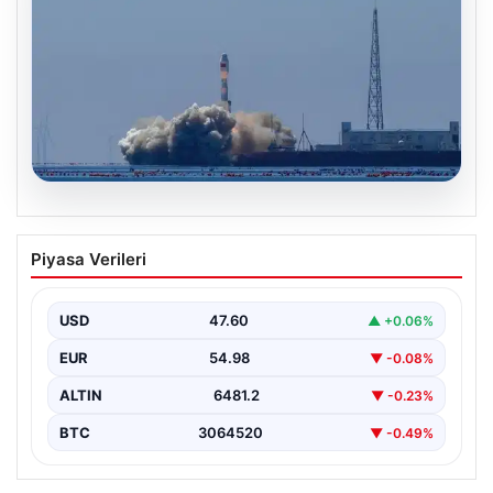
05.08.2026
Çin, 2 hiperspektral görüntüleme
Piyasa Verileri
uydusunu denizden uzaya fırlattı
USD
47.60
▲ +0.06%
EUR
54.98
▼ -0.08%
ALTIN
6481.2
▼ -0.23%
BTC
3064520
▼ -0.49%