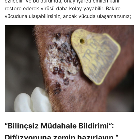
ezilebilir ve bu durumda, onay işareti emilen kanı
restore ederek virüsü daha kolay yayabilir. Bakire
vücuduna ulaşabilirsiniz, ancak vücuda ulaşamazsınız;
“Bilinçsiz Müdahale Bildirimi”:
Difüzyonuna zemin hazırlayın “