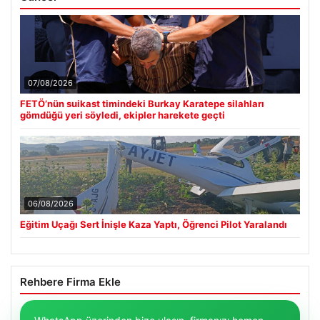
07/08/2026
FETÖ’nün suikast timindeki Burkay Karatepe silahları
gömdüğü yeri söyledi, ekipler harekete geçti
06/08/2026
Eğitim Uçağı Sert İnişle Kaza Yaptı, Öğrenci Pilot Yaralandı
Rehbere Firma Ekle