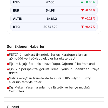
yakınlarında gerçekleştirilen eğitim uçuşu sırasında
USD
47.60
▲ +0.06%
beklenmedik bir kaza yaşandı.…
EUR
54.98
▼ -0.08%
ALTIN
6481.2
▼ -0.23%
BTC
3064520
▼ -0.49%
Son Eklenen Haberler
FETÖ’nün suikast timindeki Burkay Karatepe silahları
■
gömdüğü yeri söyledi, ekipler harekete geçti
Eğitim Uçağı Sert İnişle Kaza Yaptı, Öğrenci Pilot Yaralandı
■
Çin, 2 hiperspektral görüntüleme uydusunu denizden uzaya
■
fırlattı
Galatasaray’dan transferde tarihi ret! 185 milyon Euro’yu
■
ellerinin tersiyle ittiler
Dış Mekan Yaşam alanlarında Estetik ve bahçe mutfağı
■
Çözümleri
Güncel