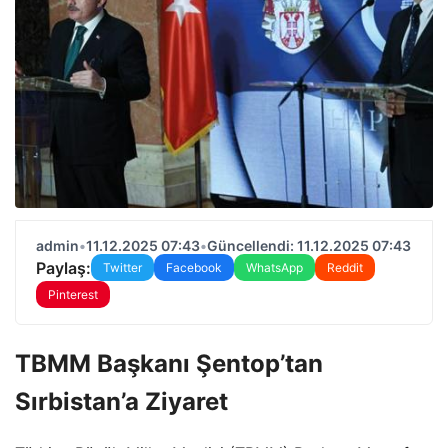
admin
•
11.12.2025 07:43
•
Güncellendi: 11.12.2025 07:43
Paylaş:
Twitter
Facebook
WhatsApp
Reddit
Pinterest
TBMM Başkanı Şentop’tan
Sırbistan’a Ziyaret