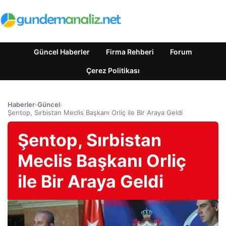
Güncel Haberler
Firma Rehberi
Forum
Çerez Politikası
Haberler
›
Güncel
›
Şentop, Sırbistan Meclis Başkanı Orliç ile Bir Araya Geldi
Şentop, Sırbistan
Meclis Başkanı Orliç
ile Bir Araya Geldi