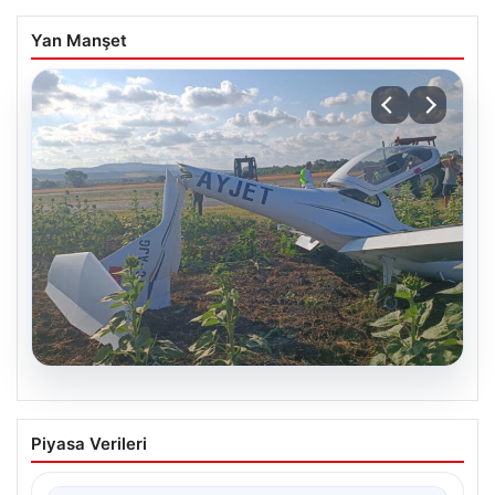
Yan Manşet
06.08.2026
Eğitim Uçağı Sert İnişle Kaza Yaptı,
Piyasa Verileri
Öğrenci Pilot Yaralandı
İstanbul’un Çatalca ilçesindeki Hazarfen Havalimanı