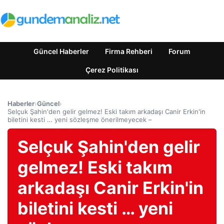
Güncel Haberler
Firma Rehberi
Forum
Çerez Politikası
Haberler
›
Güncel
›
Selçuk Şahin'den gelir gelmez! Eski takım arkadaşı Canir Erkin'in
biletini kesti … yeni sözleşme önerilmeyecek –
Selçuk Şahin'den gelir
gelmez! Eski takım
arkadaşı Canir Erkin'in
biletini kesti … yeni