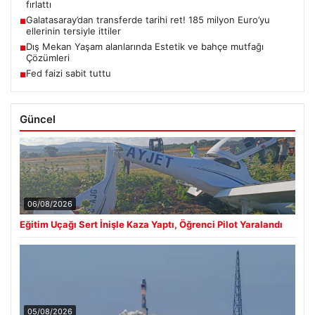
fırlattı
Galatasaray’dan transferde tarihi ret! 185 milyon Euro’yu
■
ellerinin tersiyle ittiler
Dış Mekan Yaşam alanlarında Estetik ve bahçe mutfağı
■
Çözümleri
Fed faizi sabit tuttu
■
Güncel
06/08/2026
Eğitim Uçağı Sert İnişle Kaza Yaptı, Öğrenci Pilot Yaralandı
05/08/2026