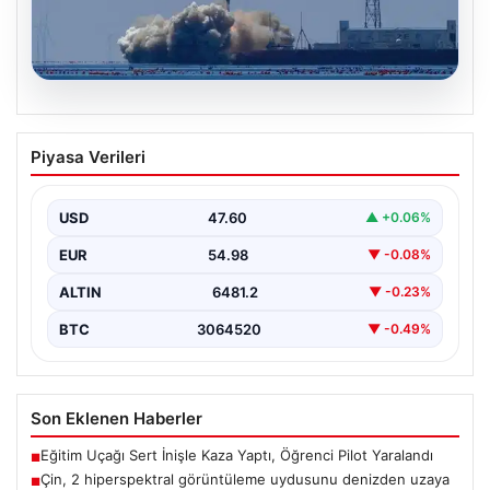
05.08.2026
Çin, 2 hiperspektral görüntüleme
Piyasa Verileri
uydusunu denizden uzaya fırlattı
USD
47.60
▲ +0.06%
EUR
54.98
▼ -0.08%
ALTIN
6481.2
▼ -0.23%
BTC
3064520
▼ -0.49%
Son Eklenen Haberler
Eğitim Uçağı Sert İnişle Kaza Yaptı, Öğrenci Pilot Yaralandı
■
Çin, 2 hiperspektral görüntüleme uydusunu denizden uzaya
■