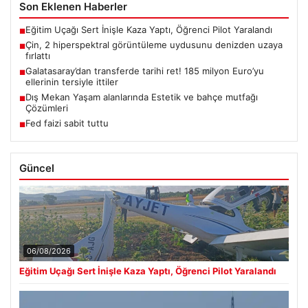
Son Eklenen Haberler
Eğitim Uçağı Sert İnişle Kaza Yaptı, Öğrenci Pilot Yaralandı
■
Çin, 2 hiperspektral görüntüleme uydusunu denizden uzaya
■
fırlattı
Galatasaray’dan transferde tarihi ret! 185 milyon Euro’yu
■
ellerinin tersiyle ittiler
Dış Mekan Yaşam alanlarında Estetik ve bahçe mutfağı
■
Çözümleri
Fed faizi sabit tuttu
■
Güncel
06/08/2026
Eğitim Uçağı Sert İnişle Kaza Yaptı, Öğrenci Pilot Yaralandı