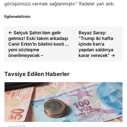
görüşümüzü vermek sağlanmıştır.” İfadeler yeri aldı.
İlgilenebilirsin
← Selçuk Şahin'den gelir
Beyaz Saray:
gelmez! Eski takım arkadaşı
“Trump iki hafta
Canir Erkin'in biletini kesti …
içinde İran'a
yeni sözleşme
yapılan saldırıya
önerilmeyecek –
karar verecek” →
Tavsiye Edilen Haberler
14/12/2025