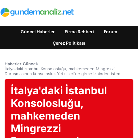
Güncel Haberler
Firma Rehberi
Forum
Çerez Politikası
Haberler
›
Güncel
›
İtalya'daki İstanbul Konsolosluğu, mahkemeden Mingrezzi
Duruşmasında Konsolosluk Yetkilileri'ne girme izninden istedi!
İtalya'daki İstanbul
Konsolosluğu,
mahkemeden
Mingrezzi