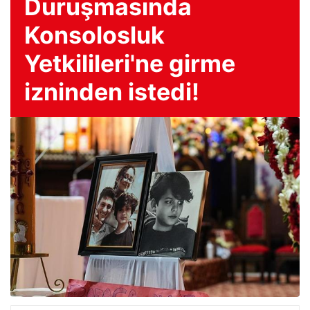
Duruşmasında
Konsolosluk
Yetkilileri'ne girme
izninden istedi!