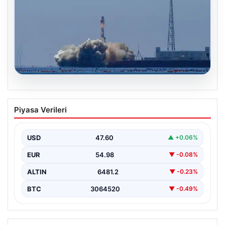
05.08.2026
Çin, 2 hiperspektral görüntüleme
Piyasa Verileri
uydusunu denizden uzaya fırlattı
USD
47.60
▲ +0.06%
EUR
54.98
▼ -0.08%
ALTIN
6481.2
▼ -0.23%
BTC
3064520
▼ -0.49%