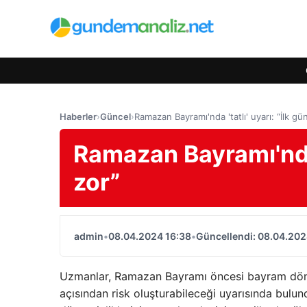
Haberler
›
Güncel
›
Ramazan Bayramı'nda 'tatlı' uyarı: “İlk gü
Ramazan Bayramı'nda '
zor”
admin
•
08.04.2024 16:38
•
Güncellendi: 08.04.202
Uzmanlar, Ramazan Bayramı öncesi bayram döneml
açısından risk oluşturabileceği uyarısında bulu