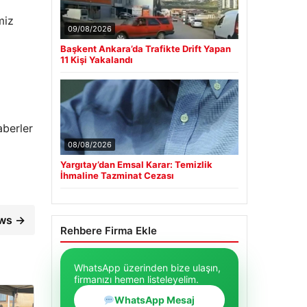
miz
09/08/2026
Başkent Ankara’da Trafikte Drift Yapan
11 Kişi Yakalandı
aberler
08/08/2026
Yargıtay’dan Emsal Karar: Temizlik
İhmaline Tazminat Cezası
ews →
Rehbere Firma Ekle
WhatsApp üzerinden bize ulaşın,
firmanızı hemen listeleyelim.
WhatsApp Mesaj