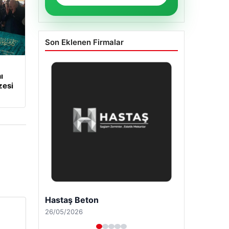
Son Eklenen Firmalar
ı
zesi
Enes Kaplan Avukatlık Bürosu
28/04/2026