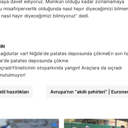
anmaya davet ediyoruz. Mümkün olduğu kadar zorlamamaya
u misafirperverlik olduğunda nasıl hayır diyeceğimizi bilme
nasıl hayır diyeceğimizi bilmiyoruz” dedi.
IN
En son h
Niğde'de patates deposunda çökme
Yöneticinin otoparkında yangın! Araçlara da sıçradı
 unutulmuyor!
l hazırlıkları
Avrupa'nın “akıllı şehirleri” | Euron