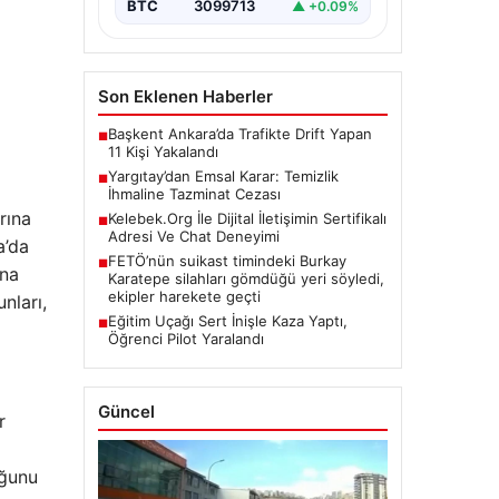
BTC
3099713
▲ +0.09%
Son Eklenen Haberler
Başkent Ankara’da Trafikte Drift Yapan
■
11 Kişi Yakalandı
Yargıtay’dan Emsal Karar: Temizlik
■
İhmaline Tazminat Cezası
rına
Kelebek.Org İle Dijital İletişimin Sertifikalı
■
Adresi Ve Chat Deneyimi
a’da
FETÖ’nün suikast timindeki Burkay
■
ına
Karatepe silahları gömdüğü yeri söyledi,
ekipler harekete geçti
nları,
Eğitim Uçağı Sert İnişle Kaza Yaptı,
■
Öğrenci Pilot Yaralandı
Güncel
r
uğunu