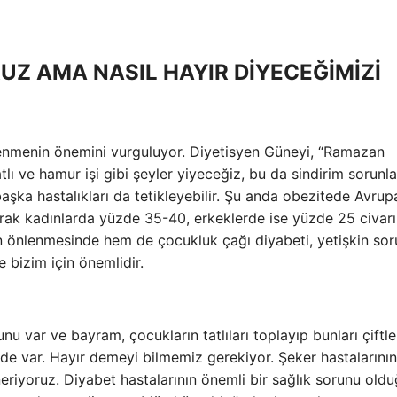
UZ AMA NASIL HAYIR DİYECEĞİMİZİ
lenmenin önemini vurguluyor. Diyetisyen Güneyi, “Ramazan
 ve hamur işi gibi şeyler yiyeceğiz, bu da sindirim sorunla
 başka hastalıkları da tetikleyebilir. Şu anda obezitede Avrup
arak kadınlarda yüzde 35-40, erkeklerde ise yüzde 25 civar
ın önlenmesinde hem de çocukluk çağı diyabeti, yetişkin soru
 bizim için önemlidir.
u var ve bayram, çocukların tatlıları toplayıp bunları çiftle
 de var. Hayır demeyi bilmemiz gerekiyor. Şeker hastalarının
neriyoruz. Diyabet hastalarının önemli bir sağlık sorunu old