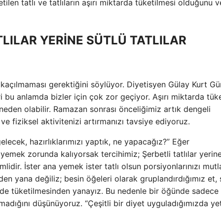
etilen tatlı ve tatlıların aşırı miktarda tüketilmesi olduğunu v
TLILAR YERİNE SÜTLÜ TATLILAR
 kaçılmaması gerektiğini söylüyor. Diyetisyen Gülay Kurt Gü
ri bu anlamda bizler için çok zor geçiyor. Aşırı miktarda tüke
neden olabilir. Ramazan sonrası önceliğimiz artık dengeli
 fiziksel aktivitenizi artırmanızı tavsiye ediyoruz.
gelecek, hazırlıklarımızı yaptık, ne yapacağız?” Eğer
emek zorunda kalıyorsak tercihimiz; Şerbetli tatlılar yerine
mlidir. İster ana yemek ister tatlı olsun porsiyonlarınızı mut
en yana değiliz; besin öğeleri olarak gruplandırdığımız et, 
lde tüketilmesinden yanayız. Bu nedenle bir öğünde sadece
dığını düşünüyoruz. “Çeşitli bir diyet uyguladığımızda yet