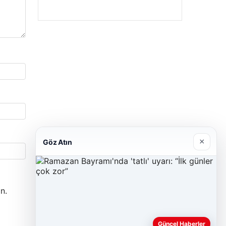
×
Göz Atın
n.
Güncel Haberler