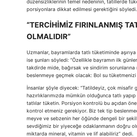
düzensizliklerinin temel nedeninin, tatillerde tük
porsiyonlara dikkat edilmesi gerektiğini söyledi.
“TERCİHİMİZ FIRINLANMIŞ TA
OLMALIDIR”
Uzmanlar, bayramlarda tatlı tüketiminde aşırıya
ise şunları söyledi: “Özellikle bayramın ilk günle
takdirde mide, bağırsak ve sindirim sorunlarına 
beslenmeye geçmek olacak: Bol su tüketmenizi ve
İnsanlar şöyle diyecek: “Tatildeyiz, çok misafir 
hazırlıklarımızda mümkün olduğunca tatlı yapıp y
tatlılar tüketin. Porsiyon kontrolü bu açıdan öne
kontrol etmeniz gerekiyor. Biz tek tip beslenmed
meyve ve sebzenin her öğünde dengeli bir şeki
sevdiğimiz bir yiyeceğe odaklanmanın doğru olma
miktarda mineral, vitamin ve lif alabiliriz” dedi.