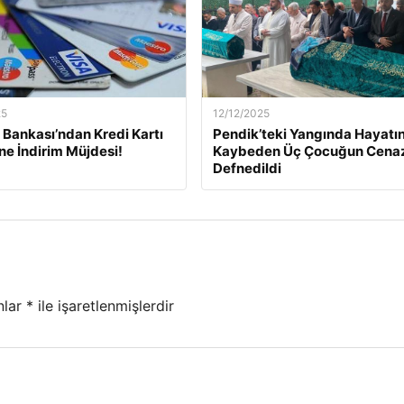
25
12/12/2025
Bankası’ndan Kredi Kartı
Pendik’teki Yangında Hayatın
ine İndirim Müjdesi!
Kaybeden Üç Çocuğun Cena
Defnedildi
nlar
*
ile işaretlenmişlerdir