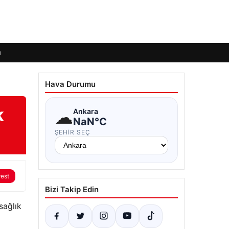
ı
Hava Durumu
k
☁
Ankara
NaN°C
ŞEHIR SEÇ
rest
Bizi Takip Edin
sağlık