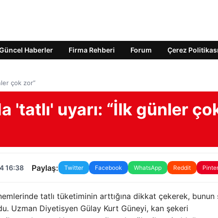
Güncel Haberler
Firma Rehberi
Forum
Çerez Politikas
nler çok zor”
tatlı' uyarı: “İlk günler ço
Paylaş:
4 16:38
Twitter
Facebook
WhatsApp
Reddit
Pinte
erinde tatlı tüketiminin arttığına dikkat çekerek, bunun 
ndu. Uzman Diyetisyen Gülay Kurt Güneyi, kan şekeri