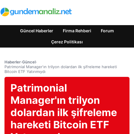
Güncel Haberler
Firma Rehberi
Forum
Çerez Politikası
Haberler
›
Güncel
›
Patrimonial Manager'ın trilyon dolardan ilk şifreleme hareketi
Bitcoin ETF Yatırımıydı
Patrimonial
Manager'ın trilyon
dolardan ilk şifreleme
hareketi Bitcoin ETF