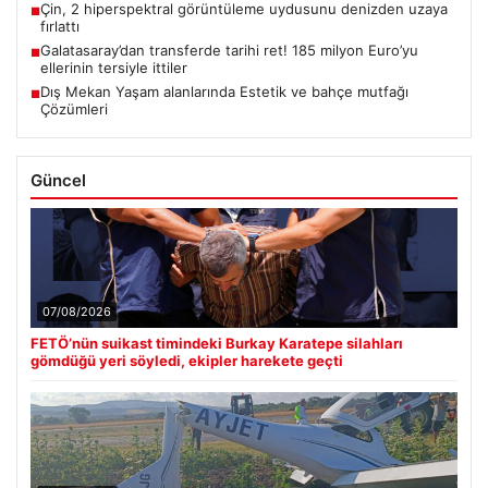
Çin, 2 hiperspektral görüntüleme uydusunu denizden uzaya
■
fırlattı
Galatasaray’dan transferde tarihi ret! 185 milyon Euro’yu
■
ellerinin tersiyle ittiler
Dış Mekan Yaşam alanlarında Estetik ve bahçe mutfağı
■
Çözümleri
Güncel
07/08/2026
FETÖ’nün suikast timindeki Burkay Karatepe silahları
gömdüğü yeri söyledi, ekipler harekete geçti