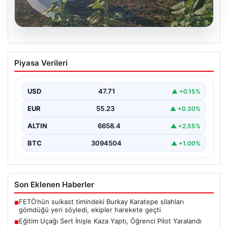
06.08.2026
Eğitim Uçağı Sert İnişle Kaza Yaptı,
Piyasa Verileri
Öğrenci Pilot Yaralandı
İstanbul’un Çatalca ilçesindeki Hazarfen Havalimanı
yakınlarında gerçekleştirilen eğitim uçuşu sırasında
USD
47.71
▲ +0.15%
beklenmedik bir kaza yaşandı.…
EUR
55.23
▲ +0.30%
ALTIN
6658.4
▲ +2.55%
BTC
3094504
▲ +1.00%
Son Eklenen Haberler
FETÖ’nün suikast timindeki Burkay Karatepe silahları
■
gömdüğü yeri söyledi, ekipler harekete geçti
Eğitim Uçağı Sert İnişle Kaza Yaptı, Öğrenci Pilot Yaralandı
■