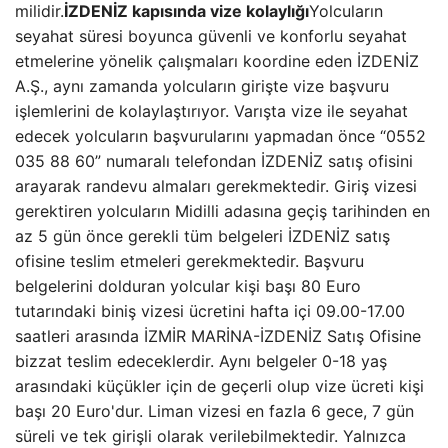
milidir.
İZDENİZ kapısında vize kolaylığı
Yolcuların
seyahat süresi boyunca güvenli ve konforlu seyahat
etmelerine yönelik çalışmaları koordine eden İZDENİZ
A.Ş., aynı zamanda yolcuların girişte vize başvuru
işlemlerini de kolaylaştırıyor. Varışta vize ile seyahat
edecek yolcuların başvurularını yapmadan önce “0552
035 88 60” numaralı telefondan İZDENİZ satış ofisini
arayarak randevu almaları gerekmektedir. Giriş vizesi
gerektiren yolcuların Midilli adasına geçiş tarihinden en
az 5 gün önce gerekli tüm belgeleri İZDENİZ satış
ofisine teslim etmeleri gerekmektedir. Başvuru
belgelerini dolduran yolcular kişi başı 80 Euro
tutarındaki biniş vizesi ücretini hafta içi 09.00-17.00
saatleri arasında İZMİR MARİNA-İZDENİZ Satış Ofisine
bizzat teslim edeceklerdir. Aynı belgeler 0-18 yaş
arasındaki küçükler için de geçerli olup vize ücreti kişi
başı 20 Euro'dur. Liman vizesi en fazla 6 gece, 7 gün
süreli ve tek girişli olarak verilebilmektedir. Yalnızca