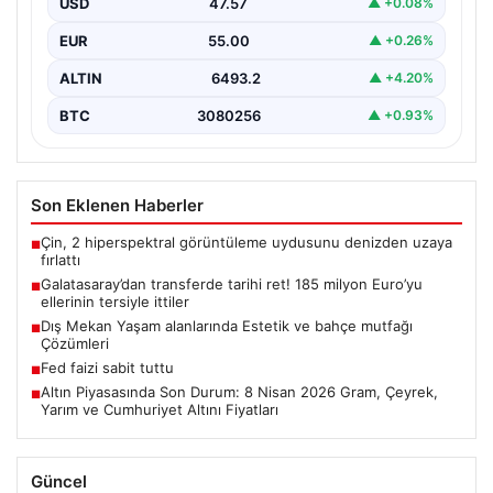
USD
47.57
▲ +0.08%
EUR
55.00
▲ +0.26%
ALTIN
6493.2
▲ +4.20%
BTC
3080256
▲ +0.93%
Son Eklenen Haberler
Çin, 2 hiperspektral görüntüleme uydusunu denizden uzaya
■
fırlattı
Galatasaray’dan transferde tarihi ret! 185 milyon Euro’yu
■
ellerinin tersiyle ittiler
Dış Mekan Yaşam alanlarında Estetik ve bahçe mutfağı
■
Çözümleri
Fed faizi sabit tuttu
■
Altın Piyasasında Son Durum: 8 Nisan 2026 Gram, Çeyrek,
■
Yarım ve Cumhuriyet Altını Fiyatları
Güncel