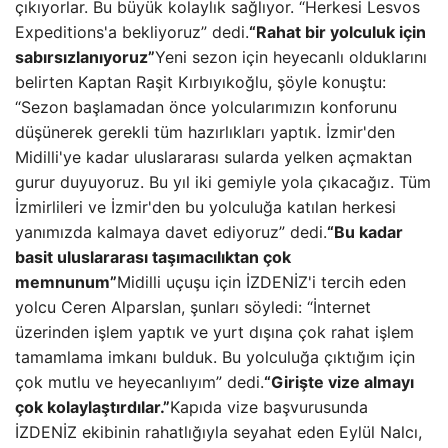
çıkıyorlar. Bu büyük kolaylık sağlıyor. “Herkesi Lesvos
Expeditions'a bekliyoruz” dedi.
“Rahat bir yolculuk için
sabırsızlanıyoruz”
Yeni sezon için heyecanlı olduklarını
belirten Kaptan Raşit Kırbıyıkoğlu, şöyle konuştu:
“Sezon başlamadan önce yolcularımızın konforunu
düşünerek gerekli tüm hazırlıkları yaptık. İzmir'den
Midilli'ye kadar uluslararası sularda yelken açmaktan
gurur duyuyoruz. Bu yıl iki gemiyle yola çıkacağız. Tüm
İzmirlileri ve İzmir'den bu yolculuğa katılan herkesi
yanımızda kalmaya davet ediyoruz” dedi.
“Bu kadar
basit uluslararası taşımacılıktan çok
memnunum”
Midilli uçuşu için İZDENİZ'i tercih eden
yolcu Ceren Alparslan, şunları söyledi: “İnternet
üzerinden işlem yaptık ve yurt dışına çok rahat işlem
tamamlama imkanı bulduk. Bu yolculuğa çıktığım için
çok mutlu ve heyecanlıyım” dedi.
“Girişte vize almayı
çok kolaylaştırdılar.”
Kapıda vize başvurusunda
İZDENİZ ekibinin rahatlığıyla seyahat eden Eylül Nalcı,