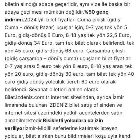
biletin alındığı adada geçerlidir, aynı vize ile başka bir
adaya geçilmesi mümkün değildir.
%50 genç
indirimi.
2024 yılı bilet fiyatları Cuma çıkışlı (gidiş
Cuma – dönüş Pazar) uçuşlar için, 0-7 yaş tek yön 5
Euro, gidiş-dönüş 8 Euro, 8-18 yaş tek yön 22,5 Euro,
gidiş-dönüş 34 Euro, tam tek bilet olarak belirlendi. tek
yön 45 euro, gidiş-dönüş 68 euro. Çarşamba çıkışlı
(gidiş çarşamba – dönüş cuma) uçuşların bilet fiyatları
0-7 yaş arası 5 euro tek yön 8 euro, 8-18 yaş arası tek
yön 20 euro, gidiş-dönüş 30 euro, tam bilet tek yön 40
euro gidiş dönüş yolculuk ücreti 60 euro olarak
belirlendi. Seyahat biletleri online olarak
Bilet.izdeniz.com.tr internet sitesinden, ayrıca İzmir
limanında bulunan İZDENİZ bilet satış ofisinden ve
internet sitesi üzerindeki yetkili acentelerden satın
alınabilmektedir.
Bisikletli yolculara da izin
veriliyor
İzmir-Midilli seferlerine katılmak isteyen
yolcular, bilet alırken bunu bildirmeleri koşuluyla kendi