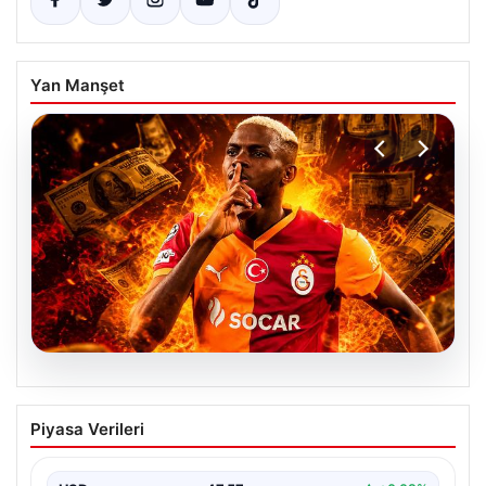
Yan Manşet
04.08.2026
Galatasaray’dan transferde tarihi ret!
Piyasa Verileri
185 milyon Euro’yu ellerinin tersiyle
ittiler