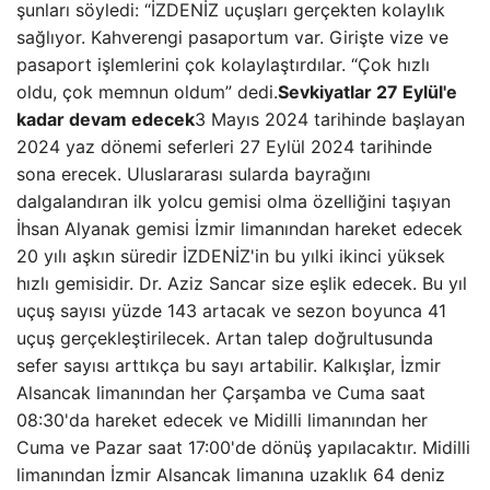
şunları söyledi: “İZDENİZ uçuşları gerçekten kolaylık
sağlıyor. Kahverengi pasaportum var. Girişte vize ve
pasaport işlemlerini çok kolaylaştırdılar. “Çok hızlı
oldu, çok memnun oldum” dedi.
Sevkiyatlar 27 Eylül'e
kadar devam edecek
3 Mayıs 2024 tarihinde başlayan
2024 yaz dönemi seferleri 27 Eylül 2024 tarihinde
sona erecek. Uluslararası sularda bayrağını
dalgalandıran ilk yolcu gemisi olma özelliğini taşıyan
İhsan Alyanak gemisi İzmir limanından hareket edecek
20 yılı aşkın süredir İZDENİZ'in bu yılki ikinci yüksek
hızlı gemisidir. Dr. Aziz Sancar size eşlik edecek. Bu yıl
uçuş sayısı yüzde 143 artacak ve sezon boyunca 41
uçuş gerçekleştirilecek. Artan talep doğrultusunda
sefer sayısı arttıkça bu sayı artabilir. Kalkışlar, İzmir
Alsancak limanından her Çarşamba ve Cuma saat
08:30'da hareket edecek ve Midilli limanından her
Cuma ve Pazar saat 17:00'de dönüş yapılacaktır. Midilli
limanından İzmir Alsancak limanına uzaklık 64 deniz