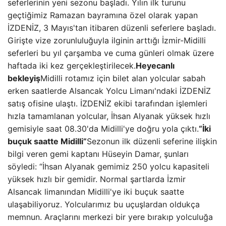
seferlerinin yeni sezonu başladı. Yılın ilk turunu
geçtiğimiz Ramazan bayramına özel olarak yapan
İZDENİZ, 3 Mayıs'tan itibaren düzenli seferlere başladı.
Girişte vize zorunluluğuyla ilginin arttığı İzmir-Midilli
seferleri bu yıl çarşamba ve cuma günleri olmak üzere
haftada iki kez gerçekleştirilecek.
Heyecanlı
bekleyiş
Midilli rotamız için bilet alan yolcular sabah
erken saatlerde Alsancak Yolcu Limanı'ndaki İZDENİZ
satış ofisine ulaştı. İZDENİZ ekibi tarafından işlemleri
hızla tamamlanan yolcular, İhsan Alyanak yüksek hızlı
gemisiyle saat 08.30'da Midilli'ye doğru yola çıktı.
“İki
buçuk saatte Midilli”
Sezonun ilk düzenli seferine ilişkin
bilgi veren gemi kaptanı Hüseyin Damar, şunları
söyledi: “İhsan Alyanak gemimiz 250 yolcu kapasiteli
yüksek hızlı bir gemidir. Normal şartlarda İzmir
Alsancak limanından Midilli'ye iki buçuk saatte
ulaşabiliyoruz. Yolcularımız bu uçuşlardan oldukça
memnun. Araçlarını merkezi bir yere bırakıp yolculuğa