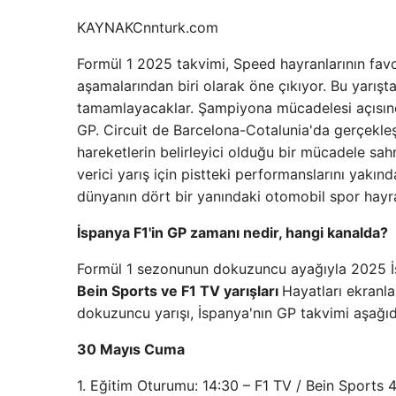
KAYNAK
Cnnturk.com
Formül 1 2025 takvimi, Speed ​​hayranlarının fav
aşamalarından biri olarak öne çıkıyor. Bu yarışta,
tamamlayacaklar. Şampiyona mücadelesi açısınd
GP. Circuit de Barcelona-Cotalunia'da gerçekleşe
hareketlerin belirleyici olduğu bir mücadele sahn
verici yarış için pistteki performanslarını yakınd
dünyanın dört bir yanındaki otomobil spor hayra
İspanya F1'in GP zamanı nedir, hangi kanalda?
Formül 1 sezonunun dokuzuncu ayağıyla 2025 İ
Bein Sports ve F1 TV yarışları
Hayatları ekranl
dokuzuncu yarışı, İspanya'nın GP takvimi aşağıda
30 Mayıs Cuma
1. Eğitim Oturumu: 14:30 – F1 TV / Bein Sports 