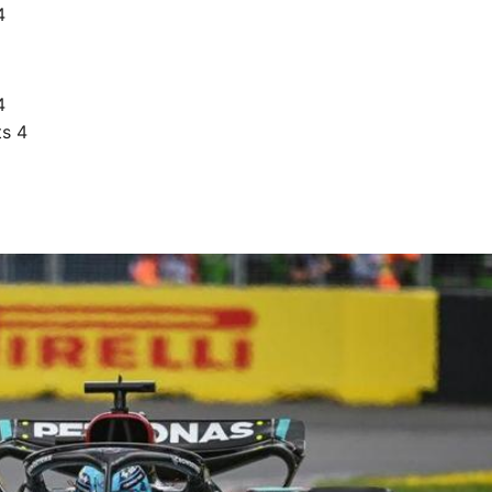
4
4
ts 4