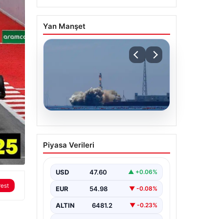
Yan Manşet
05.08.2026
Çin, 2 hiperspektral
Piyasa Verileri
görüntüleme uydusunu
denizden uzaya fırlattı
USD
47.60
▲ +0.06%
rest
EUR
54.98
▼ -0.08%
ALTIN
6481.2
▼ -0.23%