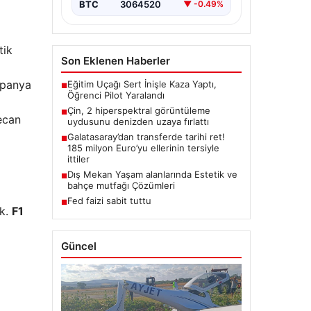
BTC
3064520
▼ -0.49%
tik
Son Eklenen Haberler
spanya
Eğitim Uçağı Sert İnişle Kaza Yaptı,
■
Öğrenci Pilot Yaralandı
Çin, 2 hiperspektral görüntüleme
■
yecan
uydusunu denizden uzaya fırlattı
Galatasaray’dan transferde tarihi ret!
■
185 milyon Euro’yu ellerinin tersiyle
ittiler
Dış Mekan Yaşam alanlarında Estetik ve
■
bahçe mutfağı Çözümleri
Fed faizi sabit tuttu
■
ak.
F1
Güncel