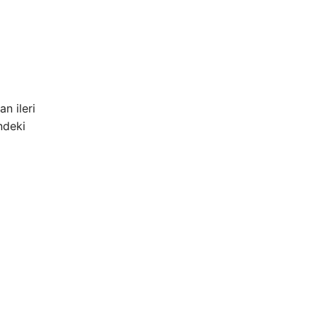
n ileri
ndeki