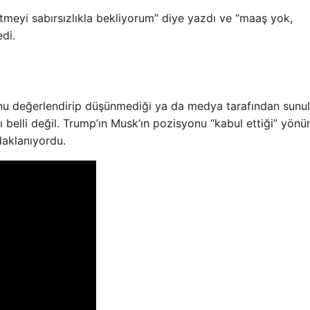
tmeyi sabırsızlıkla bekliyorum” diye yazdı ve “maaş yok,
di.
nu değerlendirip düşünmediği ya da medya tarafından sunula
ı belli değil. Trump’ın Musk’ın pozisyonu “kabul ettiği” yönü
daklanıyordu.