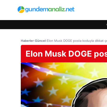
Haberler
›
Güncel
›
Elon Musk DOGE posta koduyla dikkat ç
Elon Musk DOGE post