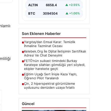
kritik bir değer ifade etmektedir.
ALTIN
6658.4
▲ +2.55%
Günümüzde…
BTC
3094504
▲ +1.00%
nlamlı
Son Eklenen Haberler
Yargıtay’dan Emsal Karar: Temizlik
■
İhmaline Tazminat Cezası
Kelebek.Org İle Dijital İletişimin Sertifikalı
■
Adresi Ve Chat Deneyimi
liliği
FETÖ’nün suikast timindeki Burkay
■
Karatepe silahları gömdüğü yeri söyledi,
ekipler harekete geçti
Eğitim Uçağı Sert İnişle Kaza Yaptı,
■
Öğrenci Pilot Yaralandı
Çin, 2 hiperspektral görüntüleme
■
uydusunu denizden uzaya fırlattı
Güncel