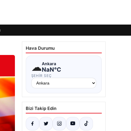
ı
Hava Durumu
☁
Ankara
NaN°C
ŞEHIR SEÇ
Bizi Takip Edin