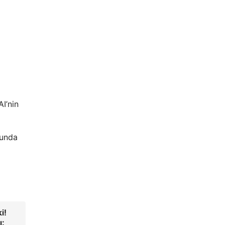
I’nin
sunda
i!
ı: