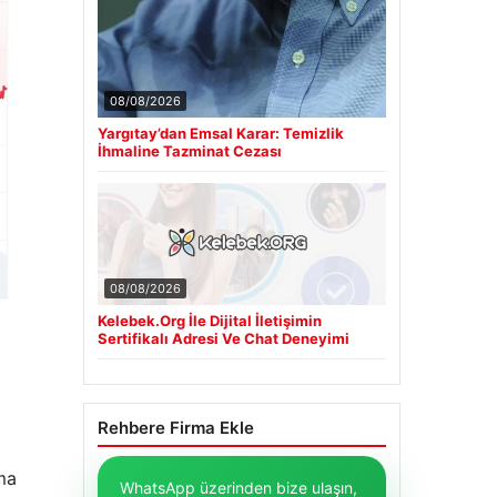
08/08/2026
Yargıtay’dan Emsal Karar: Temizlik
İhmaline Tazminat Cezası
08/08/2026
Kelebek.Org İle Dijital İletişimin
Sertifikalı Adresi Ve Chat Deneyimi
Rehbere Firma Ekle
ma
WhatsApp üzerinden bize ulaşın,