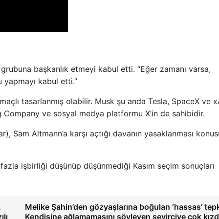
 grubuna başkanlık etmeyi kabul etti. “Eğer zamanı varsa,
 yapmayı kabul etti.”
maçlı tasarlanmış olabilir. Musk şu anda Tesla, SpaceX ve xA
ng Company ve sosyal medya platformu X’in de sahibidir.
dar), Sam Altmann’a karşı açtığı davanın yasaklanması konu
 fazla işbirliği düşünüp düşünmediği Kasım seçim sonuçları
…
Melike Şahin’den gözyaşlarına boğulan ‘hassas’ tepk
ılı
Kendisine ağlamamasını söyleyen seyirciye çok kızd