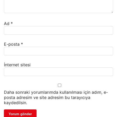
Ad
*
E-posta
*
İnternet sitesi
Daha sonraki yorumlarımda kullanılması için adım, e-
posta adresim ve site adresim bu tarayıcıya
kaydedilsin.