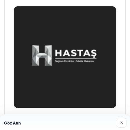
Enes Kaplan Avukatlık Bürosu
×
Göz Atın
28/04/2026