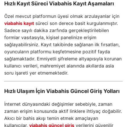
Hızlı Kayıt Süreci Viabahis Kayıt Aşamaları
Özel mevcut platformun üyesi olmak arzulayanlar için
viabahis kayıt
süreci son derece basit kurgulanmıştır.
Sadece sayılı dakika zarfında gerçekleştirilebilen
formlar vasıtasıyla, kişisel panelinize erişim
sağlayabilirsiniz. Kayıt takibinde sağlanan ilk fırsatları,
oyuncuların platformu keşfetmesine pozitif fayda
sağlamaktadır. Emniyetli şifreleme altyapısıyla korunan
kullanıcı verileri, mahremiyet alanında akıllarda asla
soru işareti yer etmemektedir.
Hızlı Ulaşım İçin Viabahis Güncel Giriş Yolları
İnternet dünyasındaki değişimler sebebiyle, zaman
zaman erişim konusunda aktif linklere ihtiyaç doğabilir.
Akıcı bir bahis akışı temin etmek amaçlayan
kullanıcılar,
viabahis güncel giriş
verilerini güvenilir