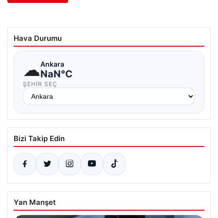
Hava Durumu
☁
Ankara
NaN°C
ŞEHIR SEÇ
Bizi Takip Edin
Yan Manşet