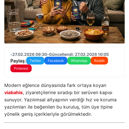
•
27.02.2026 09:30
•
Güncellendi: 27.02.2026 10:05
Paylaş:
Twitter
Facebook
WhatsApp
Reddit
Pinterest
Modern eğlence dünyasında fark ortaya koyan
viabahis
, ziyaretçilerine sıradışı bir serüven kapısı
sunuyor. Yazılımsal altyapının verdiği hız ve koruma
yazılımları ile beğenilen bu kuruluş, tüm üye tipine
yönelik geniş içerikleriyle görülmektedir.