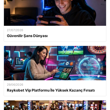
27/07/2026
Güvenilir Şans Dünyası
29/06/2026
Raykobet Vip Platformu İle Yüksek Kazanç Fırsatı