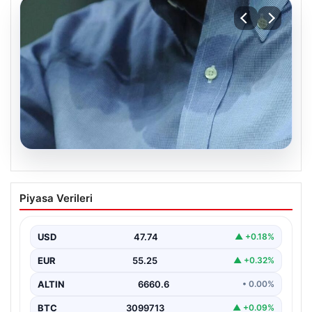
08.08.2026
Yargıtay’dan Emsal Karar: Temizlik
Piyasa Verileri
İhmaline Tazminat Cezası
Yargıtay 2. Hukuk Dairesi, evlilikte kişisel hijyene özen
göstermemenin ciddi sonuçlar doğurabileceğine dair
USD
47.74
▲ +0.18%
örnek…
EUR
55.25
▲ +0.32%
ALTIN
6660.6
• 0.00%
BTC
3099713
▲ +0.09%