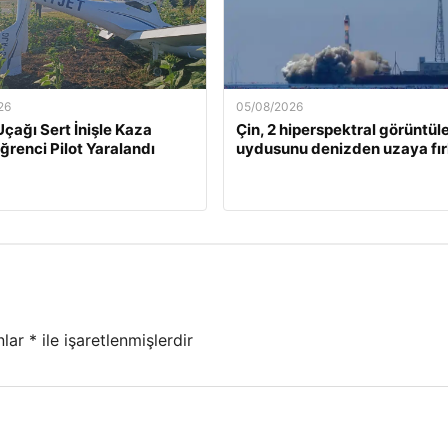
26
05/08/2026
Uçağı Sert İnişle Kaza
Çin, 2 hiperspektral görüntü
Öğrenci Pilot Yaralandı
uydusunu denizden uzaya fırl
nlar
*
ile işaretlenmişlerdir