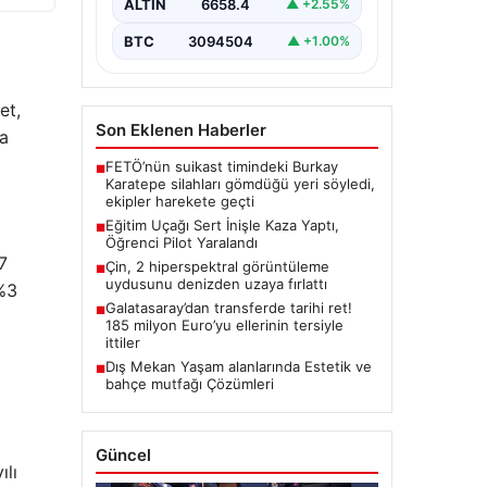
yaşandı.…
ALTIN
6658.4
▲ +2.55%
BTC
3094504
▲ +1.00%
et,
Son Eklenen Haberler
ra
FETÖ’nün suikast timindeki Burkay
■
Karatepe silahları gömdüğü yeri söyledi,
ekipler harekete geçti
Eğitim Uçağı Sert İnişle Kaza Yaptı,
■
Öğrenci Pilot Yaralandı
7
Çin, 2 hiperspektral görüntüleme
■
uydusunu denizden uzaya fırlattı
 %3
Galatasaray’dan transferde tarihi ret!
■
185 milyon Euro’yu ellerinin tersiyle
ittiler
Dış Mekan Yaşam alanlarında Estetik ve
■
bahçe mutfağı Çözümleri
Güncel
ılı