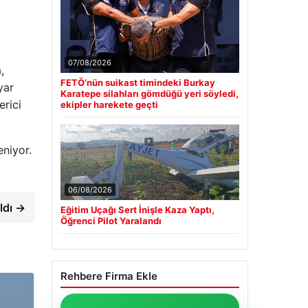
07/08/2026
,
FETÖ’nün suikast timindeki Burkay
yar
Karatepe silahları gömdüğü yeri söyledi,
erici
ekipler harekete geçti
eniyor.
06/08/2026
ldı →
Eğitim Uçağı Sert İnişle Kaza Yaptı,
Öğrenci Pilot Yaralandı
Rehbere Firma Ekle