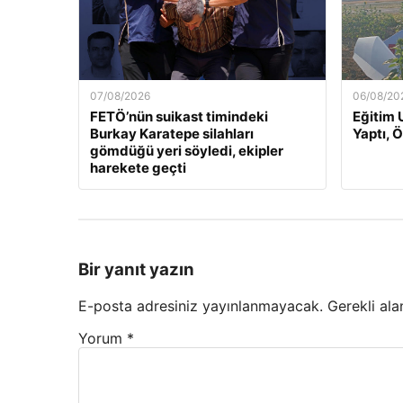
07/08/2026
06/08/20
FETÖ’nün suikast timindeki
Eğitim 
Burkay Karatepe silahları
Yaptı, 
gömdüğü yeri söyledi, ekipler
harekete geçti
Bir yanıt yazın
E-posta adresiniz yayınlanmayacak.
Gerekli ala
Yorum
*