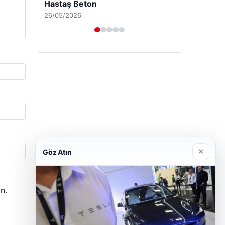
Enes Kaplan Avukatlık Bürosu
28/04/2026
×
Göz Atın
n.