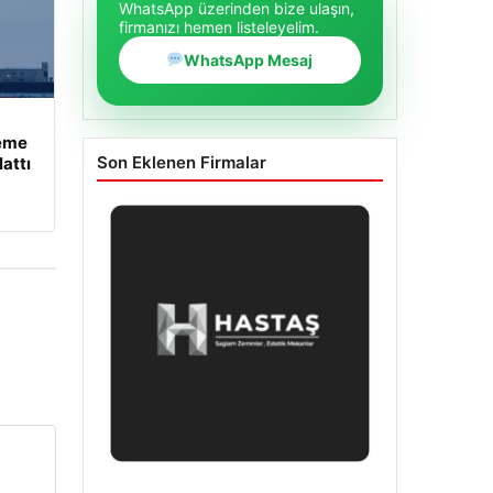
WhatsApp üzerinden bize ulaşın,
firmanızı hemen listeleyelim.
WhatsApp Mesaj
leme
Son Eklenen Firmalar
attı