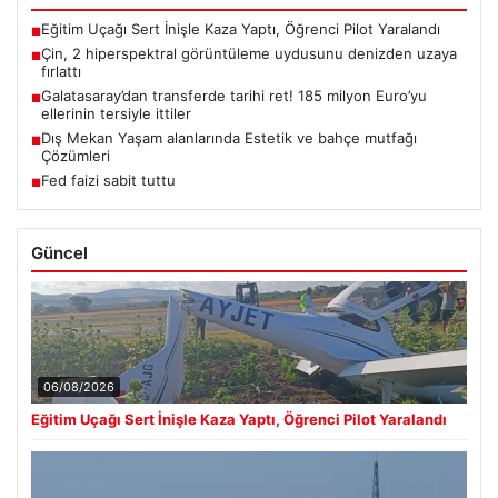
Eğitim Uçağı Sert İnişle Kaza Yaptı, Öğrenci Pilot Yaralandı
■
Çin, 2 hiperspektral görüntüleme uydusunu denizden uzaya
■
fırlattı
Galatasaray’dan transferde tarihi ret! 185 milyon Euro’yu
■
ellerinin tersiyle ittiler
Dış Mekan Yaşam alanlarında Estetik ve bahçe mutfağı
■
Çözümleri
Fed faizi sabit tuttu
■
Güncel
06/08/2026
Eğitim Uçağı Sert İnişle Kaza Yaptı, Öğrenci Pilot Yaralandı