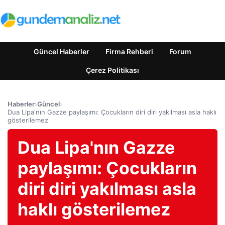
Güncel Haberler
Firma Rehberi
Forum
Çerez Politikası
Haberler
›
Güncel
›
Dua Lipa'nın Gazze paylaşımı: Çocukların diri diri yakılması asla haklı
gösterilemez
Dua Lipa'nın Gazze
paylaşımı: Çocukların
diri diri yakılması asla
haklı gösterilemez