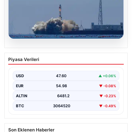
05.08.2026
Çin, 2 hiperspektral görüntüleme
Piyasa Verileri
uydusunu denizden uzaya fırlattı
USD
47.60
▲ +0.06%
EUR
54.98
▼ -0.08%
ALTIN
6481.2
▼ -0.23%
BTC
3064520
▼ -0.49%
Son Eklenen Haberler