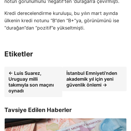
notun görünümünü ‘negatif’ten ‘durağan’a çevirmişti.
Kredi derecelendirme kuruluşu, bu yılın mart ayında
ülkenin kredi notunu “B”den “B+”ya, görünümünü ise
“durağan”dan “pozitif”e yükseltmişti.
Etiketler
← Luis Suarez,
İstanbul Emniyeti’nden
Uruguay milli
akademik yıl için yeni
takımıyla son maçını
güvenlik önlemi →
oynadı
Tavsiye Edilen Haberler