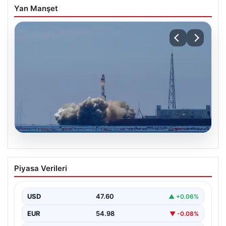
Yan Manşet
05.08.2026
Çin, 2 hiperspektral görüntüleme
Piyasa Verileri
uydusunu denizden uzaya fırlattı
USD
47.60
▲ +0.06%
EUR
54.98
▼ -0.08%