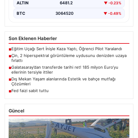
ALTIN
6481.2
▼ -0.23%
BTC
3064520
▼ -0.49%
Son Eklenen Haberler
Eğitim Uçağı Sert İnişle Kaza Yaptı, Öğrenci Pilot Yaralandı
■
Çin, 2 hiperspektral görüntüleme uydusunu denizden uzaya
■
fırlattı
Galatasaray’dan transferde tarihi ret! 185 milyon Euro’yu
■
ellerinin tersiyle ittiler
Dış Mekan Yaşam alanlarında Estetik ve bahçe mutfağı
■
Çözümleri
Fed faizi sabit tuttu
■
Güncel