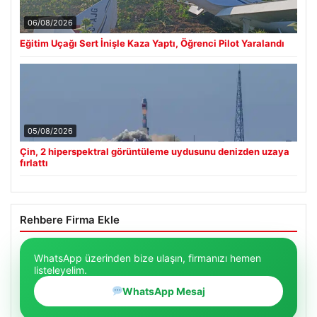
06/08/2026
Eğitim Uçağı Sert İnişle Kaza Yaptı, Öğrenci Pilot Yaralandı
05/08/2026
Çin, 2 hiperspektral görüntüleme uydusunu denizden uzaya
fırlattı
Rehbere Firma Ekle
WhatsApp üzerinden bize ulaşın, firmanızı hemen
listeleyelim.
WhatsApp Mesaj