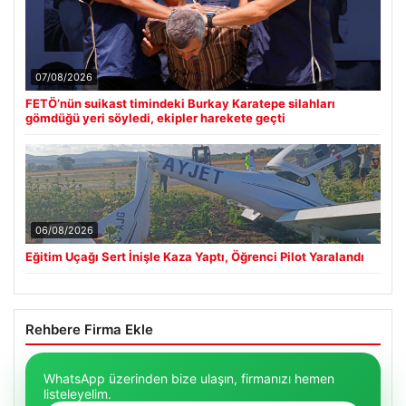
07/08/2026
FETÖ’nün suikast timindeki Burkay Karatepe silahları
gömdüğü yeri söyledi, ekipler harekete geçti
06/08/2026
Eğitim Uçağı Sert İnişle Kaza Yaptı, Öğrenci Pilot Yaralandı
Rehbere Firma Ekle
WhatsApp üzerinden bize ulaşın, firmanızı hemen
listeleyelim.