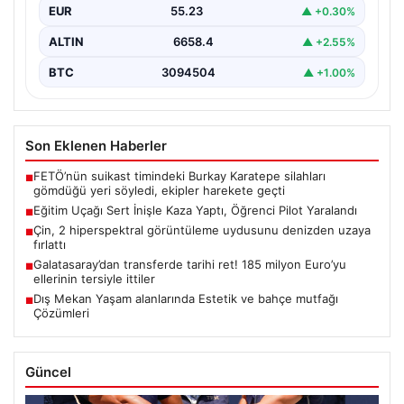
EUR
55.23
▲ +0.30%
ALTIN
6658.4
▲ +2.55%
BTC
3094504
▲ +1.00%
Son Eklenen Haberler
FETÖ’nün suikast timindeki Burkay Karatepe silahları
■
gömdüğü yeri söyledi, ekipler harekete geçti
Eğitim Uçağı Sert İnişle Kaza Yaptı, Öğrenci Pilot Yaralandı
■
Çin, 2 hiperspektral görüntüleme uydusunu denizden uzaya
■
fırlattı
Galatasaray’dan transferde tarihi ret! 185 milyon Euro’yu
■
ellerinin tersiyle ittiler
Dış Mekan Yaşam alanlarında Estetik ve bahçe mutfağı
■
Çözümleri
Güncel