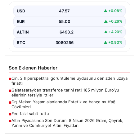
ittiler
USD
47.57
▲ +0.08%
EUR
55.00
▲ +0.26%
ALTIN
6493.2
▲ +4.20%
BTC
3080256
▲ +0.93%
Son Eklenen Haberler
Çin, 2 hiperspektral görüntüleme uydusunu denizden uzaya
■
fırlattı
Galatasaray’dan transferde tarihi ret! 185 milyon Euro’yu
■
ellerinin tersiyle ittiler
Dış Mekan Yaşam alanlarında Estetik ve bahçe mutfağı
■
Çözümleri
Fed faizi sabit tuttu
■
Altın Piyasasında Son Durum: 8 Nisan 2026 Gram, Çeyrek,
■
Yarım ve Cumhuriyet Altını Fiyatları