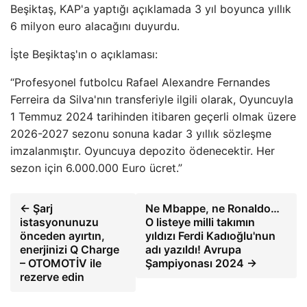
Beşiktaş, KAP'a yaptığı açıklamada 3 yıl boyunca yıllık
6 milyon euro alacağını duyurdu.
İşte Beşiktaş'ın o açıklaması:
“Profesyonel futbolcu Rafael Alexandre Fernandes
Ferreira da Silva'nın transferiyle ilgili olarak, Oyuncuyla
1 Temmuz 2024 tarihinden itibaren geçerli olmak üzere
2026-2027 sezonu sonuna kadar 3 yıllık sözleşme
imzalanmıştır. Oyuncuya depozito ödenecektir. Her
sezon için 6.000.000 Euro ücret.”
← Şarj
Ne Mbappe, ne Ronaldo…
istasyonunuzu
O listeye milli takımın
önceden ayırtın,
yıldızı Ferdi Kadıoğlu'nun
enerjinizi Q Charge
adı yazıldı! Avrupa
– OTOMOTİV ile
Şampiyonası 2024 →
rezerve edin