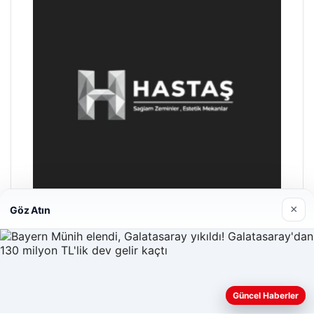
×
Göz Atın
Enes Kaplan Avukatlık Bürosu
28/04/2026
Güncel Haberler
Web sitemizi nasıl kullandığınızı daha iyi anlayabilmek,