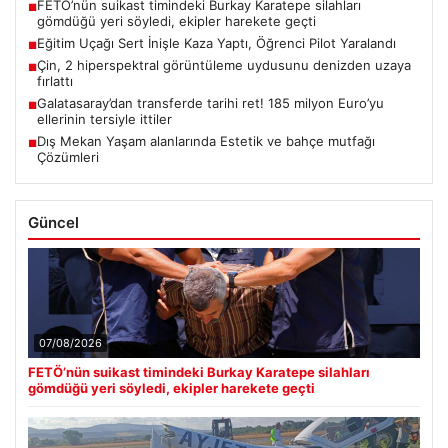
FETÖ’nün suikast timindeki Burkay Karatepe silahları
■
gömdüğü yeri söyledi, ekipler harekete geçti
Eğitim Uçağı Sert İnişle Kaza Yaptı, Öğrenci Pilot Yaralandı
■
Çin, 2 hiperspektral görüntüleme uydusunu denizden uzaya
■
fırlattı
Galatasaray’dan transferde tarihi ret! 185 milyon Euro’yu
■
ellerinin tersiyle ittiler
Dış Mekan Yaşam alanlarında Estetik ve bahçe mutfağı
■
Çözümleri
Güncel
07/08/2026
FETÖ’nün suikast timindeki Burkay Karatepe silahları
gömdüğü yeri söyledi, ekipler harekete geçti