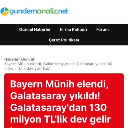
Güncel Haberler
Firma Rehberi
Forum
Çerez Politikası
Haberler
›
Güncel
›
Bayern Münih elendi, Galatasaray yıkıldı! Galatasaray'dan 130
milyon TL'lik dev gelir kaçtı
Bayern Münih elendi,
Galatasaray yıkıldı!
Galatasaray'dan 130
milyon TL'lik dev gelir