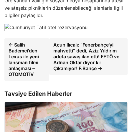
Öte yandan valiliğin sosyal medya hesaplarında ateşli
ve ateşsiz pikniklerin düzenlenebileceği alanlarla ilgili
bilgiler paylaşıldı.
← Salih
Acun Ilıcalı: “Fenerbahçe'yi
Bademci'den
mahvetti” dedi, Aziz Yıldırım
Lexus ile yeni
adeta savaş ilan etti! FETÖ ve
lansman filmi
Adnan Oktar diyor ki:
anlaşması –
Çıkamıyor! F.Bahçe →
OTOMOTİV
Tavsiye Edilen Haberler