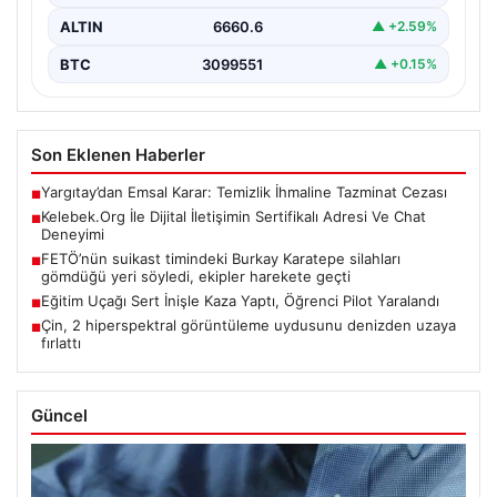
ALTIN
6660.6
▲ +2.59%
BTC
3099551
▲ +0.15%
Son Eklenen Haberler
Yargıtay’dan Emsal Karar: Temizlik İhmaline Tazminat Cezası
■
Kelebek.Org İle Dijital İletişimin Sertifikalı Adresi Ve Chat
■
Deneyimi
FETÖ’nün suikast timindeki Burkay Karatepe silahları
■
gömdüğü yeri söyledi, ekipler harekete geçti
Eğitim Uçağı Sert İnişle Kaza Yaptı, Öğrenci Pilot Yaralandı
■
Çin, 2 hiperspektral görüntüleme uydusunu denizden uzaya
■
fırlattı
Güncel