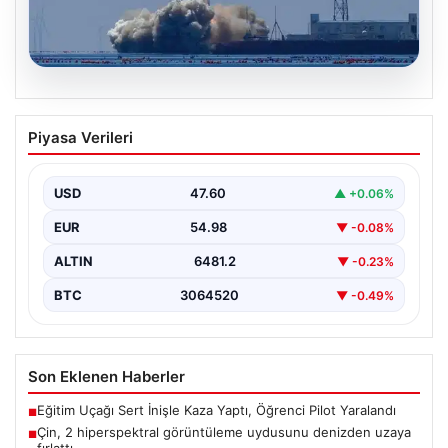
05.08.2026
Çin, 2 hiperspektral görüntüleme
Piyasa Verileri
uydusunu denizden uzaya fırlattı
USD
47.60
▲ +0.06%
EUR
54.98
▼ -0.08%
ALTIN
6481.2
▼ -0.23%
BTC
3064520
▼ -0.49%
Son Eklenen Haberler
Eğitim Uçağı Sert İnişle Kaza Yaptı, Öğrenci Pilot Yaralandı
■
Çin, 2 hiperspektral görüntüleme uydusunu denizden uzaya
■