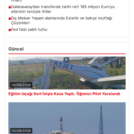
fırlattı
Galatasaray’dan transferde tarihi ret! 185 milyon Euro’yu
■
ellerinin tersiyle ittiler
Dış Mekan Yaşam alanlarında Estetik ve bahçe mutfağı
■
Çözümleri
Fed faizi sabit tuttu
■
Güncel
06/08/2026
Eğitim Uçağı Sert İnişle Kaza Yaptı, Öğrenci Pilot Yaralandı
05/08/2026