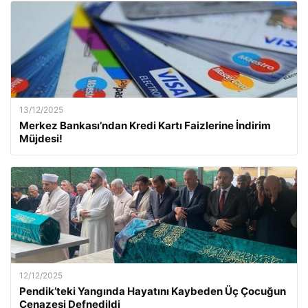
13/12/2025
Merkez Bankası’ndan Kredi Kartı Faizlerine İndirim
Müjdesi!
12/12/2025
Pendik’teki Yangında Hayatını Kaybeden Üç Çocuğun
Cenazesi Defnedildi