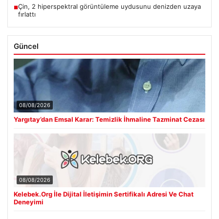
Çin, 2 hiperspektral görüntüleme uydusunu denizden uzaya
■
fırlattı
Güncel
08/08/2026
Yargıtay’dan Emsal Karar: Temizlik İhmaline Tazminat Cezası
08/08/2026
Kelebek.Org İle Dijital İletişimin Sertifikalı Adresi Ve Chat
Deneyimi