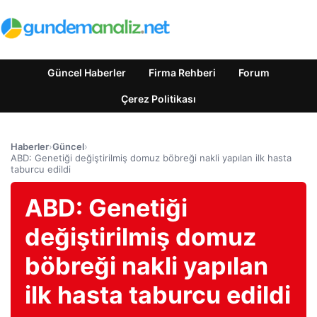
Güncel Haberler
Firma Rehberi
Forum
Çerez Politikası
Haberler
›
Güncel
›
ABD: Genetiği değiştirilmiş domuz böbreği nakli yapılan ilk hasta
taburcu edildi
ABD: Genetiği
değiştirilmiş domuz
böbreği nakli yapılan
ilk hasta taburcu edildi