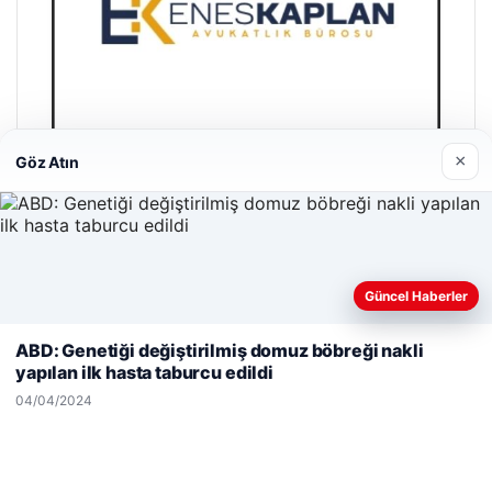
×
Göz Atın
Enes Kaplan Avukatlık Bürosu
28/04/2026
Güncel Haberler
Web sitemizi nasıl kullandığınızı daha iyi anlayabilmek,
deneyiminizi kişiselleştirmek ve geliştirmek amacıyla çerezler
ABD: Genetiği değiştirilmiş domuz böbreği nakli
kullanıyoruz.
Çerez Politikamız
yapılan ilk hasta taburcu edildi
Reddet
Kabul Et
04/04/2024
© 2026 Gündem Analiz – Güncel Haberler