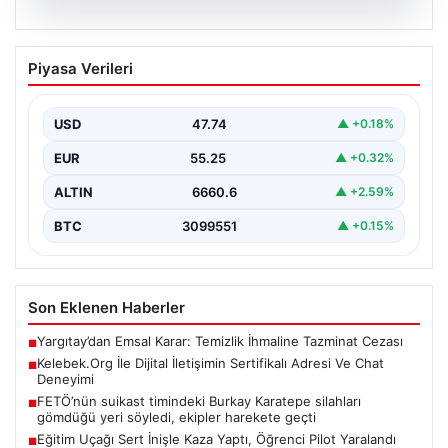
08.08.2026
Kelebek.Org İle Dijital İletişimin
Piyasa Verileri
Sertifikalı Adresi Ve Chat Deneyimi
Sanal dünyasında kullanıcıların güvenli bir tarzda iletişim
kurması kritik bir değer ifade etmektedir. Günümüzde…
USD
47.74
▲ +0.18%
EUR
55.25
▲ +0.32%
ALTIN
6660.6
▲ +2.59%
BTC
3099551
▲ +0.15%
Son Eklenen Haberler
Yargıtay’dan Emsal Karar: Temizlik İhmaline Tazminat Cezası
■
Kelebek.Org İle Dijital İletişimin Sertifikalı Adresi Ve Chat
■
Deneyimi
FETÖ’nün suikast timindeki Burkay Karatepe silahları
■
gömdüğü yeri söyledi, ekipler harekete geçti
Eğitim Uçağı Sert İnişle Kaza Yaptı, Öğrenci Pilot Yaralandı
■