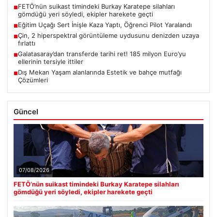
FETÖ’nün suikast timindeki Burkay Karatepe silahları
■
gömdüğü yeri söyledi, ekipler harekete geçti
Eğitim Uçağı Sert İnişle Kaza Yaptı, Öğrenci Pilot Yaralandı
■
Çin, 2 hiperspektral görüntüleme uydusunu denizden uzaya
■
fırlattı
Galatasaray’dan transferde tarihi ret! 185 milyon Euro’yu
■
ellerinin tersiyle ittiler
Dış Mekan Yaşam alanlarında Estetik ve bahçe mutfağı
■
Çözümleri
Güncel
07/08/2026
FETÖ’nün suikast timindeki Burkay Karatepe silahları
gömdüğü yeri söyledi, ekipler harekete geçti