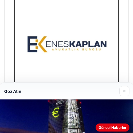
×
Göz Atın
Enes Kaplan Avukatlık Bürosu
28/04/2026
Güncel Haberler
Web sitemizi nasıl kullandığınızı daha iyi anlayabilmek,