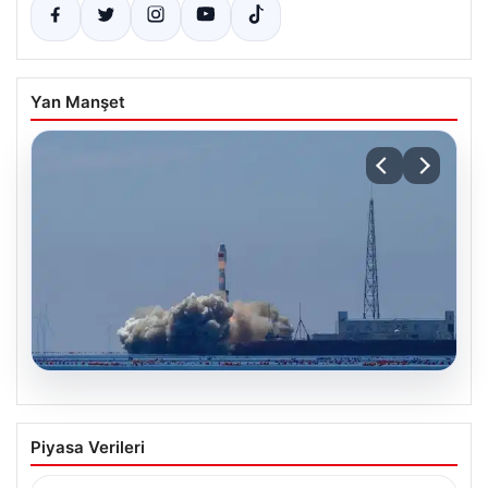
Yan Manşet
05.08.2026
Çin, 2 hiperspektral görüntüleme
Piyasa Verileri
uydusunu denizden uzaya fırlattı