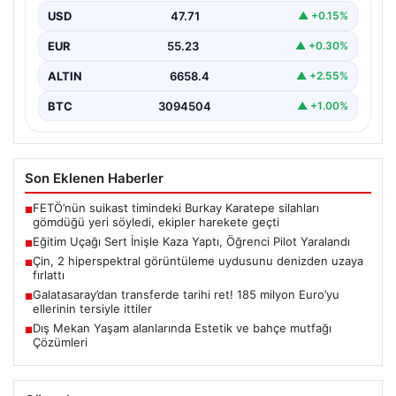
USD
47.71
▲ +0.15%
EUR
55.23
▲ +0.30%
ALTIN
6658.4
▲ +2.55%
BTC
3094504
▲ +1.00%
Son Eklenen Haberler
FETÖ’nün suikast timindeki Burkay Karatepe silahları
■
gömdüğü yeri söyledi, ekipler harekete geçti
Eğitim Uçağı Sert İnişle Kaza Yaptı, Öğrenci Pilot Yaralandı
■
Çin, 2 hiperspektral görüntüleme uydusunu denizden uzaya
■
fırlattı
Galatasaray’dan transferde tarihi ret! 185 milyon Euro’yu
■
ellerinin tersiyle ittiler
Dış Mekan Yaşam alanlarında Estetik ve bahçe mutfağı
■
Çözümleri