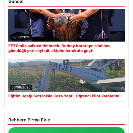
Güncel
07/08/2026
FETÖ’nün suikast timindeki Burkay Karatepe silahları
gömdüğü yeri söyledi, ekipler harekete geçti
06/08/2026
Eğitim Uçağı Sert İnişle Kaza Yaptı, Öğrenci Pilot Yaralandı
Rehbere Firma Ekle