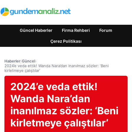
Güncel Haberler
Firma Rehberi
Forum
Çerez Politikası
Haberler
›
Güncel
›
2024’e veda ettik! Wanda Nara’dan inanılmaz sözler: ‘Beni
kirletmeye çalıştılar’
2024’e veda ettik!
Wanda Nara’dan
inanılmaz sözler: ‘Beni
kirletmeye çalıştılar’