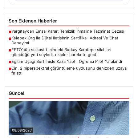
Son Eklenen Haberler
Yargıtay’dan Emsal Karar: Temizlik İhmaline Tazminat Cezası
■
Kelebek.Org İle Dijital İletişimin Sertifikalı Adresi Ve Chat
■
Deneyimi
FETÖ’nün suikast timindeki Burkay Karatepe silahları
■
gömdüğü yeri söyledi, ekipler harekete geçti
Eğitim Uçağı Sert İnişle Kaza Yaptı, Öğrenci Pilot Yaralandı
■
Çin, 2 hiperspektral görüntüleme uydusunu denizden uzaya
■
fırlattı
Güncel
08/08/2026