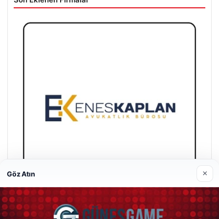
×
Göz Atın
Enes Kaplan Avukatlık Bürosu