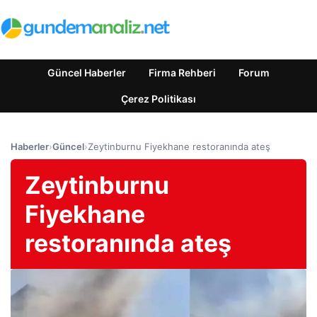
Güncel Haberler
Firma Rehberi
Forum
Çerez Politikası
Haberler
›
Güncel
›
Zeytinburnu Fiyekhane restoranında ateş
Zeytinburnu
Fiyekhane
restoranında ateş