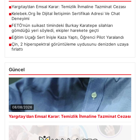
Yargıtay’dan Emsal Karar: Temizlik İhmaline Tazminat Cezası
■
Kelebek.Org İle Dijital İletişimin Sertifikalı Adresi Ve Chat
■
Deneyimi
FETÖ’nün suikast timindeki Burkay Karatepe silahları
■
gömdüğü yeri söyledi, ekipler harekete geçti
Eğitim Uçağı Sert İnişle Kaza Yaptı, Öğrenci Pilot Yaralandı
■
Çin, 2 hiperspektral görüntüleme uydusunu denizden uzaya
■
fırlattı
Güncel
08/08/2026
Yargıtay’dan Emsal Karar: Temizlik İhmaline Tazminat Cezası