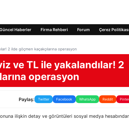
Güncel Haberler
Firma Rehberi
Forum
Çerez Politikas
ılar! 2 ilde göçmen kaçakçılarına operasyon
z ve TL ile yakalandılar! 2
larına operasyon
Paylaş:
Twitter
Facebook
WhatsApp
Reddit
Pinte
syonuna ilişkin detay ve görüntüleri sosyal medya hesabında