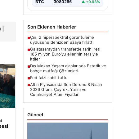
BTC
3080256
▲ +0.93%
Son Eklenen Haberler
 |
Çin, 2 hiperspektral görüntüleme
■
uydusunu denizden uzaya fırlattı
Galatasaray’dan transferde tarihi ret!
■
185 milyon Euro’yu ellerinin tersiyle
ittiler
Dış Mekan Yaşam alanlarında Estetik ve
■
bahçe mutfağı Çözümleri
Fed faizi sabit tuttu
■
Altın Piyasasında Son Durum: 8 Nisan
■
2026 Gram, Çeyrek, Yarım ve
Cumhuriyet Altını Fiyatları
Güncel
ı
zesi