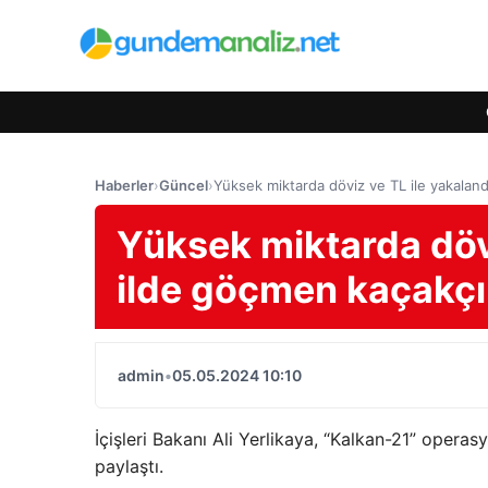
Haberler
›
Güncel
›
Yüksek miktarda döviz ve TL ile yakaland
Yüksek miktarda dövi
ilde göçmen kaçakçı
admin
•
05.05.2024 10:10
İçişleri Bakanı Ali Yerlikaya, “Kalkan-21” opera
paylaştı.