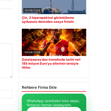
05/08/2026
Çin, 2 hiperspektral görüntüleme
uydusunu denizden uzaya fırlattı
04/08/2026
Galatasaray’dan transferde tarihi ret!
185 milyon Euro’yu ellerinin tersiyle
ittiler
Rehbere Firma Ekle
WhatsApp üzerinden bize ulaşın,
firmanızı hemen listeleyelim.