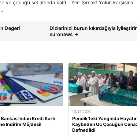
Yer: Şırnak! Yolun karşısına
ı…
in Değeri
Dizlerinizi burun kıkırdağıyla iyileştirin
euronews →
25
12/12/2025
Bankası’ndan Kredi Kartı
Pendik’teki Yangında Hayatın
ine İndirim Müjdesi!
Kaybeden Üç Çocuğun Cena
Defnedildi