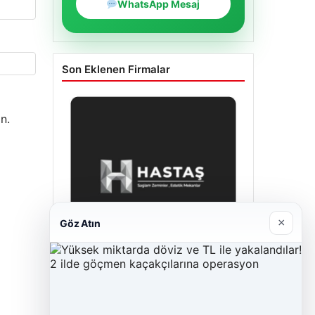
WhatsApp Mesaj
Son Eklenen Firmalar
n.
×
Göz Atın
Enes Kaplan Avukatlık Bürosu
28/04/2026