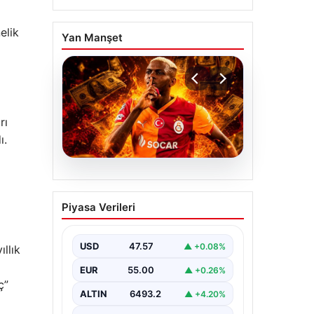
elik
Yan Manşet
rı
ı.
04.08.2026
Galatasaray’dan
Piyasa Verileri
transferde tarihi ret! 185
milyon Euro’yu ellerinin
tersiyle ittiler
USD
47.57
▲ +0.08%
llık
EUR
55.00
▲ +0.26%
ç”
ALTIN
6493.2
▲ +4.20%