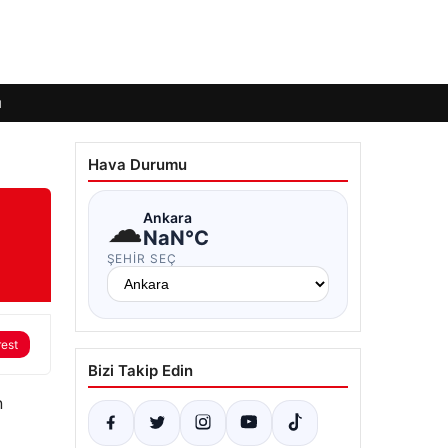
ı
Hava Durumu
☁
Ankara
NaN°C
ŞEHIR SEÇ
rest
Bizi Takip Edin
n