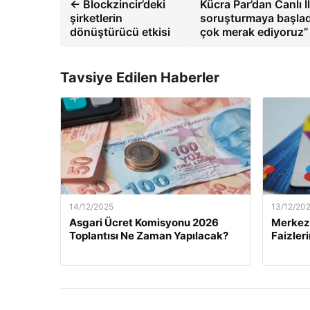
← Blockzincir’deki
Kücra Par’dan Canlı İ
şirketlerin
soruşturmaya başladı
dönüştürücü etkisi
çok merak ediyoruz
Tavsiye Edilen Haberler
14/12/2025
13/12/20
Asgari Ücret Komisyonu 2026
Merkez 
Toplantısı Ne Zaman Yapılacak?
Faizler