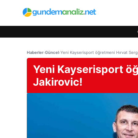
Haberler
›
Güncel
›
Yeni Kayserisport öğretmeni Hırvat Serge
Yeni Kayserisport öğ
Jakirovic!