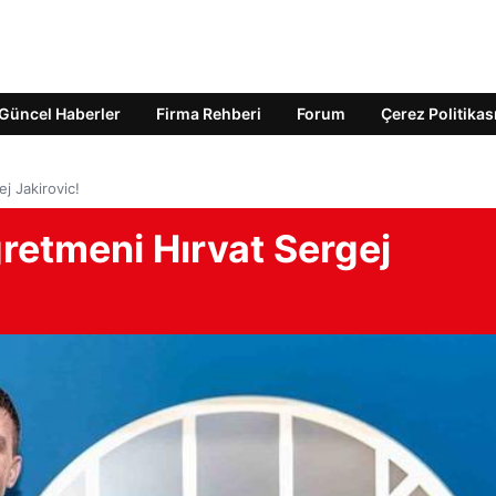
Güncel Haberler
Firma Rehberi
Forum
Çerez Politikas
j Jakirovic!
retmeni Hırvat Sergej