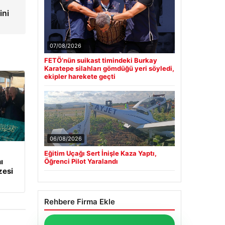
ini
07/08/2026
FETÖ’nün suikast timindeki Burkay
Karatepe silahları gömdüğü yeri söyledi,
ekipler harekete geçti
06/08/2026
Eğitim Uçağı Sert İnişle Kaza Yaptı,
ı
Öğrenci Pilot Yaralandı
zesi
Rehbere Firma Ekle