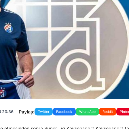
Paylaş:
5 20:36
Twitter
Facebook
WhatsApp
Reddit
Pinte
e etmesinden sonra Süper Lig Kayserisport Kayserisport ta