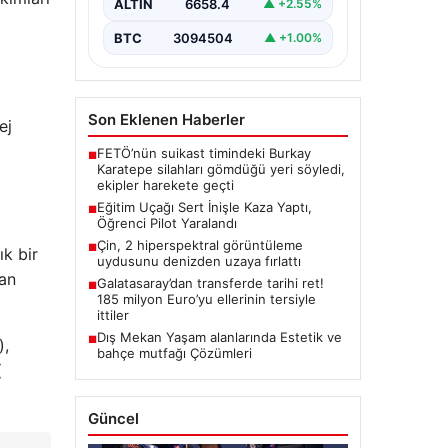
yaşandı.…
ALTIN
6658.4
▲ +2.55%
BTC
3094504
▲ +1.00%
Son Eklenen Haberler
ej
FETÖ’nün suikast timindeki Burkay
■
Karatepe silahları gömdüğü yeri söyledi,
ekipler harekete geçti
Eğitim Uçağı Sert İnişle Kaza Yaptı,
■
Öğrenci Pilot Yaralandı
Çin, 2 hiperspektral görüntüleme
■
ık bir
uydusunu denizden uzaya fırlattı
uan
Galatasaray’dan transferde tarihi ret!
■
185 milyon Euro’yu ellerinin tersiyle
ittiler
Dış Mekan Yaşam alanlarında Estetik ve
■
),
bahçe mutfağı Çözümleri
(
Güncel