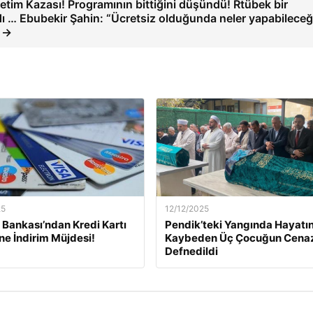
letim Kazası! Programının bittiğini düşündü! Rtübek bir
 … Ebubekir Şahin: “Ücretsiz olduğunda neler yapabileceğ
” →
25
12/12/2025
Bankası’ndan Kredi Kartı
Pendik’teki Yangında Hayatın
ine İndirim Müjdesi!
Kaybeden Üç Çocuğun Cena
Defnedildi