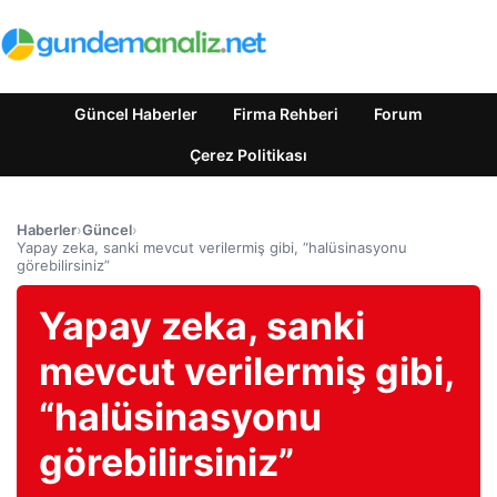
Güncel Haberler
Firma Rehberi
Forum
Çerez Politikası
Haberler
›
Güncel
›
Yapay zeka, sanki mevcut verilermiş gibi, “halüsinasyonu
görebilirsiniz”
Yapay zeka, sanki
mevcut verilermiş gibi,
“halüsinasyonu
görebilirsiniz”