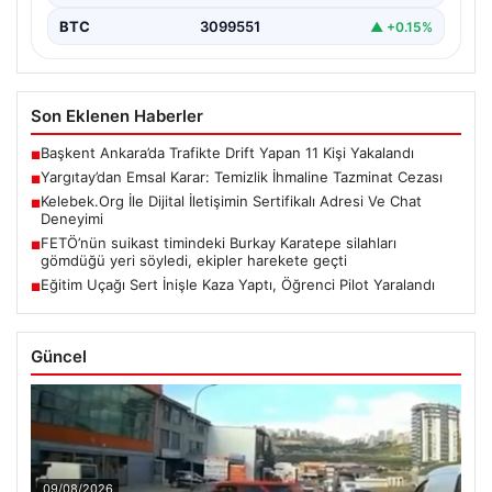
BTC
3099551
▲ +0.15%
Son Eklenen Haberler
Başkent Ankara’da Trafikte Drift Yapan 11 Kişi Yakalandı
■
Yargıtay’dan Emsal Karar: Temizlik İhmaline Tazminat Cezası
■
Kelebek.Org İle Dijital İletişimin Sertifikalı Adresi Ve Chat
■
Deneyimi
FETÖ’nün suikast timindeki Burkay Karatepe silahları
■
gömdüğü yeri söyledi, ekipler harekete geçti
Eğitim Uçağı Sert İnişle Kaza Yaptı, Öğrenci Pilot Yaralandı
■
Güncel
09/08/2026