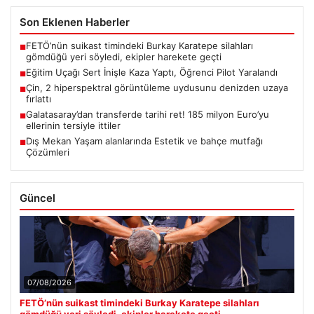
Son Eklenen Haberler
FETÖ’nün suikast timindeki Burkay Karatepe silahları
■
gömdüğü yeri söyledi, ekipler harekete geçti
Eğitim Uçağı Sert İnişle Kaza Yaptı, Öğrenci Pilot Yaralandı
■
Çin, 2 hiperspektral görüntüleme uydusunu denizden uzaya
■
fırlattı
Galatasaray’dan transferde tarihi ret! 185 milyon Euro’yu
■
ellerinin tersiyle ittiler
Dış Mekan Yaşam alanlarında Estetik ve bahçe mutfağı
■
Çözümleri
Güncel
07/08/2026
FETÖ’nün suikast timindeki Burkay Karatepe silahları