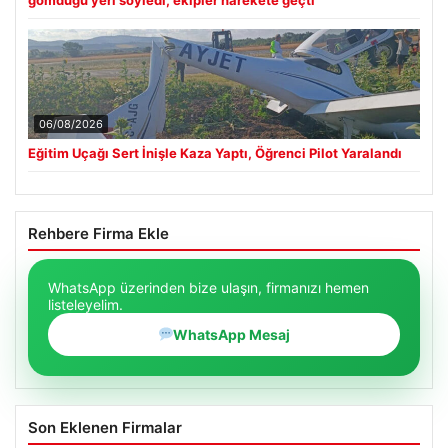
gömdüğü yeri söyledi, ekipler harekete geçti
06/08/2026
Eğitim Uçağı Sert İnişle Kaza Yaptı, Öğrenci Pilot Yaralandı
Rehbere Firma Ekle
WhatsApp üzerinden bize ulaşın, firmanızı hemen
listeleyelim.
WhatsApp Mesaj
Son Eklenen Firmalar