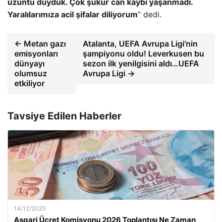
üzüntü duyduk. Çok şükür can kaybı yaşanmadı.
Yaralılarımıza acil şifalar diliyorum
” dedi.
← Metan gazı
Atalanta, UEFA Avrupa Ligi'nin
emisyonları
şampiyonu oldu! Leverkusen bu
dünyayı
sezon ilk yenilgisini aldı…UEFA
olumsuz
Avrupa Ligi →
etkiliyor
Tavsiye Edilen Haberler
14/12/2025
Asgari Ücret Komisyonu 2026 Toplantısı Ne Zaman