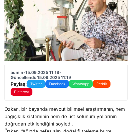
admin
•
15.09.2025 11:19
•
Güncellendi: 15.09.2025 11:19
Paylaş:
Twitter
Facebook
WhatsApp
Reddit
Pinterest
Ozkan, bir beyanda mevcut bilimsel araştırmanın, hem
bağışıklık sisteminin hem de üst solunum yollarının
doğrudan etkilendiğini söyledi.
Özkan, “Ağızda nefes alın, doğal filtreleme burnu,