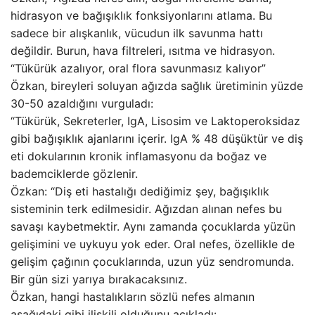
hidrasyon ve bağışıklık fonksiyonlarını atlama. Bu
sadece bir alışkanlık, vücudun ilk savunma hattı
değildir. Burun, hava filtreleri, ısıtma ve hidrasyon.
“Tükürük azalıyor, oral flora savunmasız kalıyor”
Özkan, bireyleri soluyan ağızda sağlık üretiminin yüzde
30-50 azaldığını vurguladı:
“Tükürük, Sekreterler, IgA, Lisosim ve Laktoperoksidaz
gibi bağışıklık ajanlarını içerir. IgA % 48 düşüktür ve diş
eti dokularının kronik inflamasyonu da boğaz ve
bademciklerde gözlenir.
Özkan: “Diş eti hastalığı dediğimiz şey, bağışıklık
sisteminin terk edilmesidir. Ağızdan alınan nefes bu
savaşı kaybetmektir. Aynı zamanda çocuklarda yüzün
gelişimini ve uykuyu yok eder. Oral nefes, özellikle de
gelişim çağının çocuklarında, uzun yüz sendromunda.
Bir gün sizi yarıya bırakacaksınız.
Özkan, hangi hastalıkların sözlü nefes almanın
aşağıdaki gibi ilişkili olduğunu açıkladı: