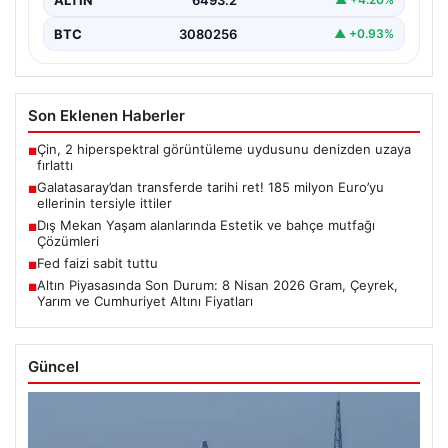
BTC
3080256
▲ +0.93%
Son Eklenen Haberler
Çin, 2 hiperspektral görüntüleme uydusunu denizden uzaya
■
fırlattı
Galatasaray’dan transferde tarihi ret! 185 milyon Euro’yu
■
ellerinin tersiyle ittiler
Dış Mekan Yaşam alanlarında Estetik ve bahçe mutfağı
■
Çözümleri
Fed faizi sabit tuttu
■
Altın Piyasasında Son Durum: 8 Nisan 2026 Gram, Çeyrek,
■
Yarım ve Cumhuriyet Altını Fiyatları
Güncel