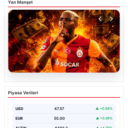
Yan Manşet
04.08.2026
Galatasaray’dan transferde tarihi ret!
Piyasa Verileri
185 milyon Euro’yu ellerinin tersiyle
ittiler
USD
47.57
▲ +0.08%
EUR
55.00
▲ +0.26%
ALTIN
6493.2
▲ +4.20%