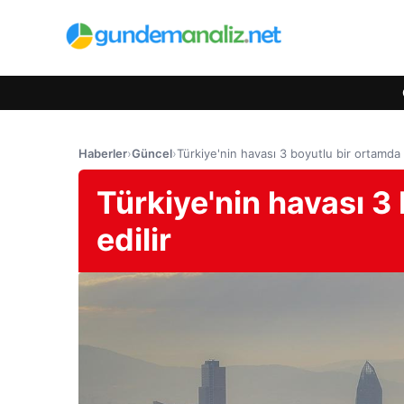
Haberler
›
Güncel
›
Türkiye'nin havası 3 boyutlu bir ortamda t
Türkiye'nin havası 3
edilir