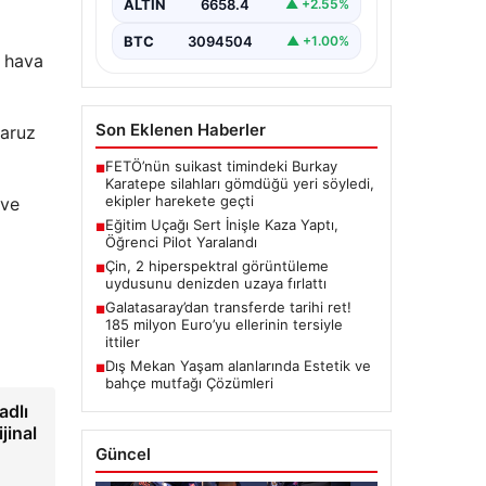
yaşandı.…
ALTIN
6658.4
▲ +2.55%
BTC
3094504
▲ +1.00%
, hava
Son Eklenen Haberler
maruz
FETÖ’nün suikast timindeki Burkay
■
Karatepe silahları gömdüğü yeri söyledi,
ekipler harekete geçti
 ve
Eğitim Uçağı Sert İnişle Kaza Yaptı,
■
Öğrenci Pilot Yaralandı
Çin, 2 hiperspektral görüntüleme
■
uydusunu denizden uzaya fırlattı
Galatasaray’dan transferde tarihi ret!
■
185 milyon Euro’yu ellerinin tersiyle
ittiler
Dış Mekan Yaşam alanlarında Estetik ve
■
bahçe mutfağı Çözümleri
adlı
jinal
Güncel