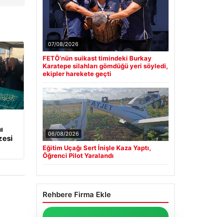
07/08/2026
FETÖ’nün suikast timindeki Burkay
Karatepe silahları gömdüğü yeri söyledi,
ekipler harekete geçti
ı
06/08/2026
zesi
Eğitim Uçağı Sert İnişle Kaza Yaptı,
Öğrenci Pilot Yaralandı
Rehbere Firma Ekle