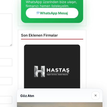
WhatsApp üzerinden bize ulaşın,
firmanızı hemen listeleyelim.
WhatsApp Mesaj
Son Eklenen Firmalar
×
Göz Atın