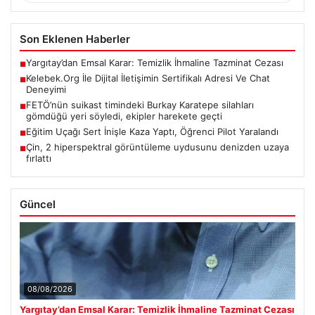
Son Eklenen Haberler
Yargıtay’dan Emsal Karar: Temizlik İhmaline Tazminat Cezası
■
Kelebek.Org İle Dijital İletişimin Sertifikalı Adresi Ve Chat
■
Deneyimi
FETÖ’nün suikast timindeki Burkay Karatepe silahları
■
gömdüğü yeri söyledi, ekipler harekete geçti
Eğitim Uçağı Sert İnişle Kaza Yaptı, Öğrenci Pilot Yaralandı
■
Çin, 2 hiperspektral görüntüleme uydusunu denizden uzaya
■
fırlattı
Güncel
08/08/2026
Yargıtay’dan Emsal Karar: Temizlik İhmaline Tazminat Cezası