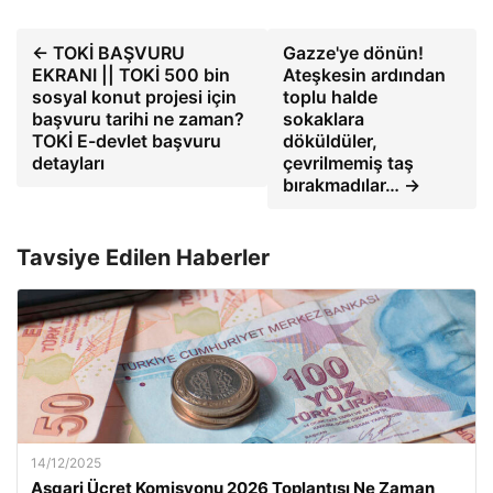
← TOKİ BAŞVURU
Gazze'ye dönün!
EKRANI || TOKİ 500 bin
Ateşkesin ardından
sosyal konut projesi için
toplu halde
başvuru tarihi ne zaman?
sokaklara
TOKİ E-devlet başvuru
döküldüler,
detayları
çevrilmemiş taş
bırakmadılar… →
Tavsiye Edilen Haberler
14/12/2025
Asgari Ücret Komisyonu 2026 Toplantısı Ne Zaman