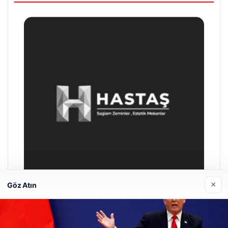
×
Göz Atın
Enes Kaplan Avukatlık Bürosu