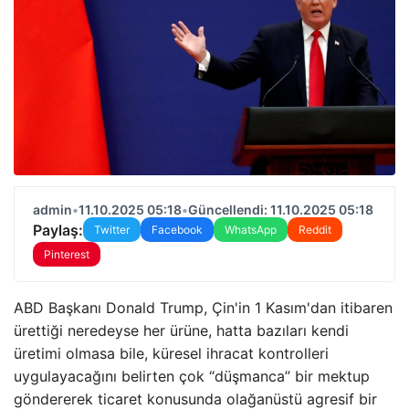
admin
•
11.10.2025 05:18
•
Güncellendi: 11.10.2025 05:18
Paylaş:
Twitter
Facebook
WhatsApp
Reddit
Pinterest
ABD Başkanı Donald Trump, Çin'in 1 Kasım'dan itibaren
ürettiği neredeyse her ürüne, hatta bazıları kendi
üretimi olmasa bile, küresel ihracat kontrolleri
uygulayacağını belirten çok “düşmanca” bir mektup
göndererek ticaret konusunda olağanüstü agresif bir