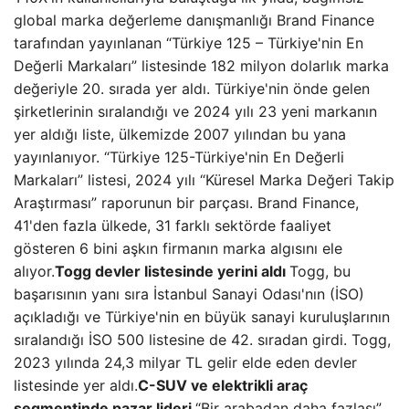
global marka değerleme danışmanlığı Brand Finance
tarafından yayınlanan “Türkiye 125 – Türkiye'nin En
Değerli Markaları” listesinde 182 milyon dolarlık marka
değeriyle 20. sırada yer aldı. Türkiye'nin önde gelen
şirketlerinin sıralandığı ve 2024 yılı 23 yeni markanın
yer aldığı liste, ülkemizde 2007 yılından bu yana
yayınlanıyor. “Türkiye 125-Türkiye'nin En Değerli
Markaları” listesi, 2024 yılı “Küresel Marka Değeri Takip
Araştırması” raporunun bir parçası. Brand Finance,
41'den fazla ülkede, 31 farklı sektörde faaliyet
gösteren 6 bini aşkın firmanın marka algısını ele
alıyor.
Togg devler listesinde yerini aldı
Togg, bu
başarısının yanı sıra İstanbul Sanayi Odası'nın (İSO)
açıkladığı ve Türkiye'nin en büyük sanayi kuruluşlarının
sıralandığı İSO 500 listesine de 42. sıradan girdi. Togg,
2023 yılında 24,3 milyar TL gelir elde eden devler
listesinde yer aldı.
C-SUV ve elektrikli araç
segmentinde pazar lideri
“Bir arabadan daha fazlası”