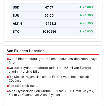
ittiler
USD
47.57
▲ +0.08%
EUR
55.00
▲ +0.26%
ALTIN
6493.2
▲ +4.20%
BTC
3080256
▲ +0.93%
Son Eklenen Haberler
Çin, 2 hiperspektral görüntüleme uydusunu denizden uzaya
■
fırlattı
Galatasaray’dan transferde tarihi ret! 185 milyon Euro’yu
■
ellerinin tersiyle ittiler
Dış Mekan Yaşam alanlarında Estetik ve bahçe mutfağı
■
Çözümleri
Fed faizi sabit tuttu
■
Altın Piyasasında Son Durum: 8 Nisan 2026 Gram, Çeyrek,
■
Yarım ve Cumhuriyet Altını Fiyatları