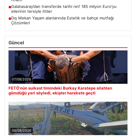
Galatasaray’dan transferde tarihi ret! 185 milyon Euro’yu
■
ellerinin tersiyle ittiler
Dış Mekan Yaşam alanlarında Estetik ve bahçe mutfağı
■
Çözümleri
Güncel
07/08/2026
FETÖ’nün suikast timindeki Burkay Karatepe silahları
gömdüğü yeri söyledi, ekipler harekete geçti
06/08/2026