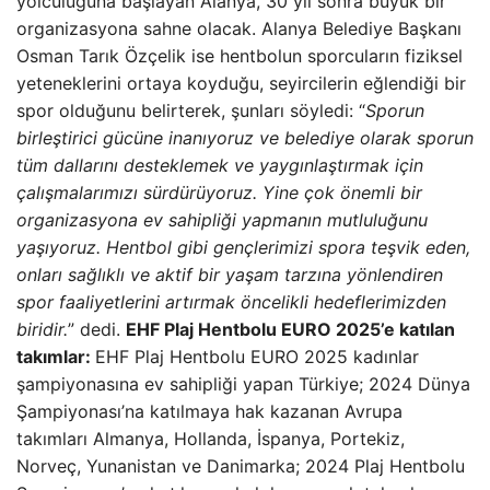
yolculuğuna başlayan Alanya, 30 yıl sonra büyük bir
organizasyona sahne olacak. Alanya Belediye Başkanı
Osman Tarık Özçelik ise hentbolun sporcuların fiziksel
yeteneklerini ortaya koyduğu, seyircilerin eğlendiği bir
spor olduğunu belirterek, şunları söyledi: “
Sporun
birleştirici gücüne inanıyoruz ve belediye olarak sporun
tüm dallarını desteklemek ve yaygınlaştırmak için
çalışmalarımızı sürdürüyoruz. Yine çok önemli bir
organizasyona ev sahipliği yapmanın mutluluğunu
yaşıyoruz. Hentbol gibi gençlerimizi spora teşvik eden,
onları sağlıklı ve aktif bir yaşam tarzına yönlendiren
spor faaliyetlerini artırmak öncelikli hedeflerimizden
biridir.
” dedi.
EHF Plaj Hentbolu EURO 2025’e katılan
takımlar:
EHF Plaj Hentbolu EURO 2025 kadınlar
şampiyonasına ev sahipliği yapan Türkiye; 2024 Dünya
Şampiyonası’na katılmaya hak kazanan Avrupa
takımları Almanya, Hollanda, İspanya, Portekiz,
Norveç, Yunanistan ve Danimarka; 2024 Plaj Hentbolu