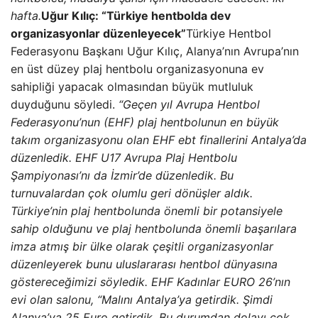
hafta.
Uğur Kılıç: “Türkiye hentbolda dev
organizasyonlar düzenleyecek”
Türkiye Hentbol
Federasyonu Başkanı Uğur Kılıç, Alanya’nın Avrupa’nın
en üst düzey plaj hentbolu organizasyonuna ev
sahipliği yapacak olmasından büyük mutluluk
duyduğunu söyledi.
“Geçen yıl Avrupa Hentbol
Federasyonu’nun (EHF) plaj hentbolunun en büyük
takım organizasyonu olan EHF ebt finallerini Antalya’da
düzenledik. EHF U17 Avrupa Plaj Hentbolu
Şampiyonası’nı da İzmir’de düzenledik. Bu
turnuvalardan çok olumlu geri dönüşler aldık.
Türkiye’nin plaj hentbolunda önemli bir potansiyele
sahip olduğunu ve plaj hentbolunda önemli başarılara
imza atmış bir ülke olarak çeşitli organizasyonlar
düzenleyerek bunu uluslararası hentbol dünyasına
göstereceğimizi söyledik. EHF Kadınlar EURO 26’nın
evi olan salonu, “Malını Antalya’ya getirdik. Şimdi
Alanya’ya 25 Euro getirdik. Bu durumdan dolayı çok