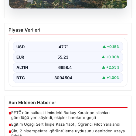
06.08.2026
Eğitim Uçağı Sert İnişle Kaza Yaptı,
Piyasa Verileri
Öğrenci Pilot Yaralandı
İstanbul’un Çatalca ilçesindeki Hazarfen Havalimanı
yakınlarında gerçekleştirilen eğitim uçuşu sırasında
USD
47.71
▲ +0.15%
beklenmedik bir kaza yaşandı.…
EUR
55.23
▲ +0.30%
ALTIN
6658.4
▲ +2.55%
BTC
3094504
▲ +1.00%
Son Eklenen Haberler
FETÖ’nün suikast timindeki Burkay Karatepe silahları
■
gömdüğü yeri söyledi, ekipler harekete geçti
Eğitim Uçağı Sert İnişle Kaza Yaptı, Öğrenci Pilot Yaralandı
■
Çin, 2 hiperspektral görüntüleme uydusunu denizden uzaya
■
fırlattı