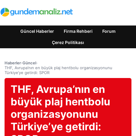
Güncel Haberler
Firma Rehberi
Forum
Çerez Politikası
Haberler
›
Güncel
›
THF, Avrupa’nın en büyük plaj hentbolu organizasyonunu
Türkiye’ye getirdi: SPOR
THF, Avrupa’nın en
büyük plaj hentbolu
organizasyonunu
Türkiye’ye getirdi: