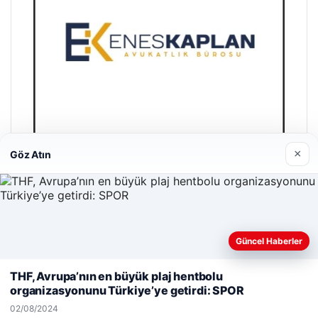
×
Göz Atın
Enes Kaplan Avukatlık Bürosu
28/04/2026
Güncel Haberler
Web sitemizi nasıl kullandığınızı daha iyi anlayabilmek,
deneyiminizi kişiselleştirmek ve geliştirmek amacıyla çerezler
THF, Avrupa’nın en büyük plaj hentbolu
kullanıyoruz.
Çerez Politikamız
organizasyonunu Türkiye’ye getirdi: SPOR
Reddet
Kabul Et
02/08/2024