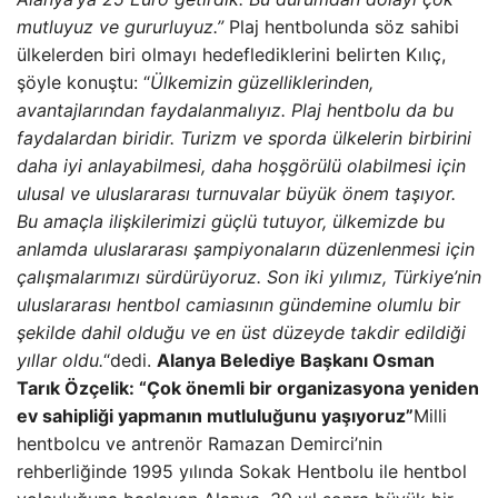
mutluyuz ve gururluyuz.”
Plaj hentbolunda söz sahibi
ülkelerden biri olmayı hedeflediklerini belirten Kılıç,
şöyle konuştu: “
Ülkemizin güzelliklerinden,
avantajlarından faydalanmalıyız. Plaj hentbolu da bu
faydalardan biridir. Turizm ve sporda ülkelerin birbirini
daha iyi anlayabilmesi, daha hoşgörülü olabilmesi için
ulusal ve uluslararası turnuvalar büyük önem taşıyor.
Bu amaçla ilişkilerimizi güçlü tutuyor, ülkemizde bu
anlamda uluslararası şampiyonaların düzenlenmesi için
çalışmalarımızı sürdürüyoruz. Son iki yılımız, Türkiye’nin
uluslararası hentbol camiasının gündemine olumlu bir
şekilde dahil olduğu ve en üst düzeyde takdir edildiği
yıllar oldu.
“dedi.
Alanya Belediye Başkanı Osman
Tarık Özçelik: “Çok önemli bir organizasyona yeniden
ev sahipliği yapmanın mutluluğunu yaşıyoruz”
Milli
hentbolcu ve antrenör Ramazan Demirci’nin
rehberliğinde 1995 yılında Sokak Hentbolu ile hentbol