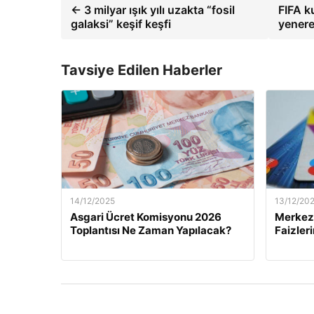
← 3 milyar ışık yılı uzakta “fosil
FIFA k
galaksi” keşif keşfi
yenere
Tavsiye Edilen Haberler
14/12/2025
13/12/20
Asgari Ücret Komisyonu 2026
Merkez 
Toplantısı Ne Zaman Yapılacak?
Faizler