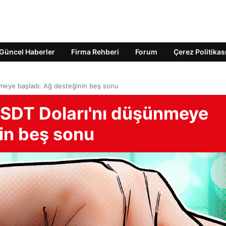
Güncel Haberler
Firma Rehberi
Forum
Çerez Politikas
nmeye başladı: Ağ desteğinin beş sonu
USDT Doları'nı düşünmeye
in beş sonu