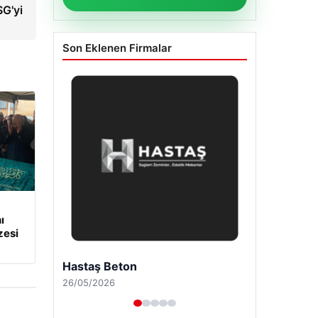
SG'yi
Son Eklenen Firmalar
ı
zesi
Enes Kaplan Avukatlık Bürosu
28/04/2026