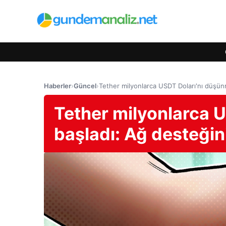
Haberler
›
Güncel
›
Tether milyonlarca USDT Doları'nı düşü
Tether milyonlarca 
başladı: Ağ desteğin