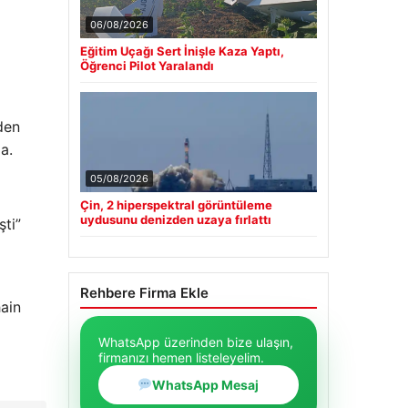
06/08/2026
Eğitim Uçağı Sert İnişle Kaza Yaptı,
Öğrenci Pilot Yaralandı
den
a.
05/08/2026
Çin, 2 hiperspektral görüntüleme
uydusunu denizden uzaya fırlattı
şti”
Rehbere Firma Ekle
hain
WhatsApp üzerinden bize ulaşın,
firmanızı hemen listeleyelim.
WhatsApp Mesaj