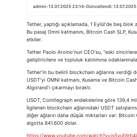
admin
•
13.07.2025 23:14
•
Güncellendi: 13.07.2025
Tether, yaptığı açıklamada, 1 Eylül'de beş blok
Bu pasaj Omni katmanını, Bitcoin Cash SLP, Kusam
etkiler.
Tether Paolo Aroino'nun CEO'su, “eski zincirlere
geliştiricilere ve topluluk katılımına odaklanmalar
Tether'in bu belirli blockchain ağlarına verdiği
USDT'yi OMNI katmanı, Kusama ve Bitcoin Cash 
Algorand'ı çıkarmayı bıraktı.
USDT, Cointlegraph endekslerine göre 139,4 mily
İlgilenen blockchain ağlarındaki USDT satışları
diğer ağların daha düşük miktarları var: Bitco
algotta 841.600 dolar.
https://www.youtube.com/watch?v=js5vufdrb4i