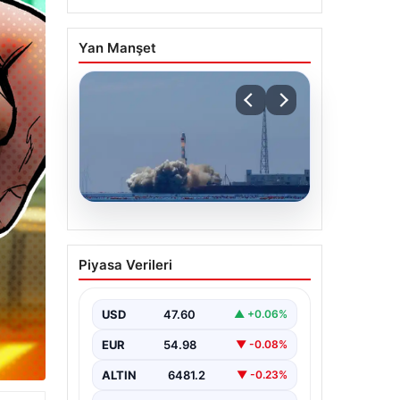
Yan Manşet
05.08.2026
Çin, 2 hiperspektral
Piyasa Verileri
görüntüleme uydusunu
denizden uzaya fırlattı
USD
47.60
▲ +0.06%
EUR
54.98
▼ -0.08%
ALTIN
6481.2
▼ -0.23%