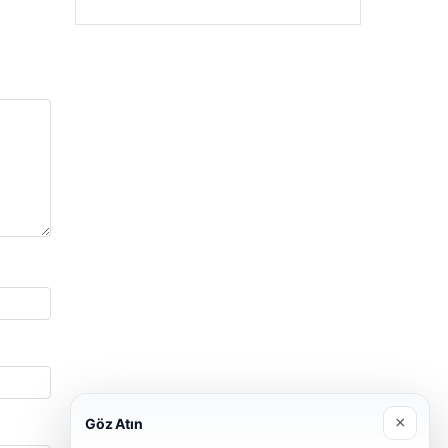
×
Göz Atın