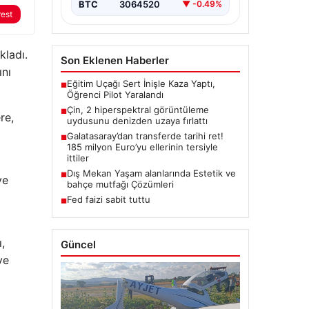
BTC
3064520
▼ -0.49%
rest
kladı.
Son Eklenen Haberler
ını
Eğitim Uçağı Sert İnişle Kaza Yaptı,
■
Öğrenci Pilot Yaralandı
Çin, 2 hiperspektral görüntüleme
■
re,
uydusunu denizden uzaya fırlattı
Galatasaray’dan transferde tarihi ret!
■
185 milyon Euro’yu ellerinin tersiyle
ittiler
Dış Mekan Yaşam alanlarında Estetik ve
■
ve
bahçe mutfağı Çözümleri
Fed faizi sabit tuttu
■
,
Güncel
ve