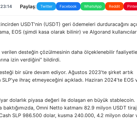
Paylaş:
 23:14
Twitter
Facebook
WhatsApp
Reddit
Pinte
 zincirden USDT'nin (USDT) geri ödemeleri durduracağını açı
a, EOS (şimdi kasa olarak bilinir) ve Algorand kullanıcılar
 verilen desteğin çözülmesinin daha ölçeklenebilir faaliyetle
ına izin verdiğini” bildirdi.
 desteği bir süre devam ediyor. Ağustos 2023'te şirket artık
SLP'ye ihraç etmeyeceğini açıkladı. Haziran 2024'te EOS 
ar dolarlık piyasa değeri ile dolaşan en büyük stablecoin.
na baktığımızda, Omni Netto katmanı 82.9 milyon USDT tirajı
in Cash SLP 986.500 dolar, kusma 240.000, 4.2 milyon dolar 