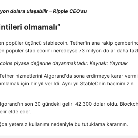
ilyon dolara ulaşabilir – Ripple CEO'su
intileri olmamalı”
n popüler üçüncü stablecoin. Tether'in ana rakip çemberin
en popüler stablecoin'i neredeyse 73 milyon dolar daha fazl
ecoins piyasa değerine dayanmaktadır. Kaynak:
Yaymak
ü Tether hizmetlerini Algorand'da sona erdirmeye karar vermi
lamak için bir yıl verildi. Aynı yıl StableCoin hacmimizin
Algorand'ın son 30 gündeki geliri 42.300 dolar oldu. Blockc
elir elde eder.
da yetersiz kullanımı nedeniyle bu tutuklama kararının.