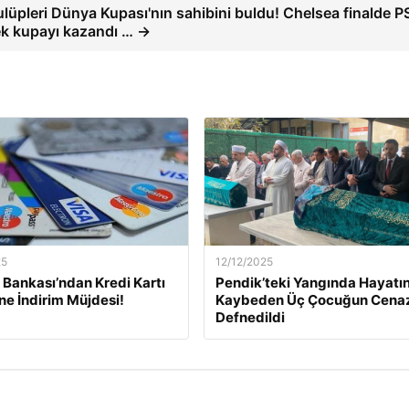
ulüpleri Dünya Kupası'nın sahibini buldu! Chelsea finalde P
k kupayı kazandı … →
25
12/12/2025
Bankası’ndan Kredi Kartı
Pendik’teki Yangında Hayatın
ine İndirim Müjdesi!
Kaybeden Üç Çocuğun Cena
Defnedildi