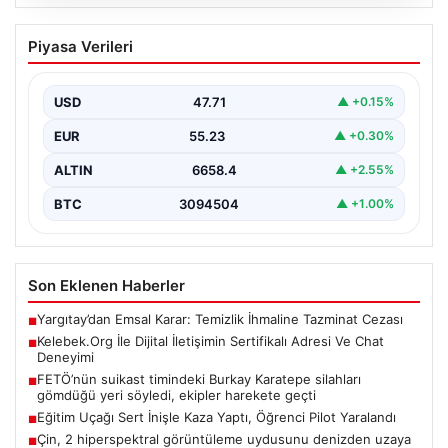
08.08.2026
Kelebek.Org İle Dijital İletişimin
Piyasa Verileri
Sertifikalı Adresi Ve Chat Deneyimi
Sanal dünyasında kullanıcıların güvenli bir tarzda iletişim
kurması kritik bir değer ifade etmektedir. Günümüzde…
USD
47.71
▲ +0.15%
EUR
55.23
▲ +0.30%
ALTIN
6658.4
▲ +2.55%
BTC
3094504
▲ +1.00%
Son Eklenen Haberler
Yargıtay’dan Emsal Karar: Temizlik İhmaline Tazminat Cezası
■
Kelebek.Org İle Dijital İletişimin Sertifikalı Adresi Ve Chat
■
Deneyimi
FETÖ’nün suikast timindeki Burkay Karatepe silahları
■
gömdüğü yeri söyledi, ekipler harekete geçti
Eğitim Uçağı Sert İnişle Kaza Yaptı, Öğrenci Pilot Yaralandı
■
Çin, 2 hiperspektral görüntüleme uydusunu denizden uzaya
■