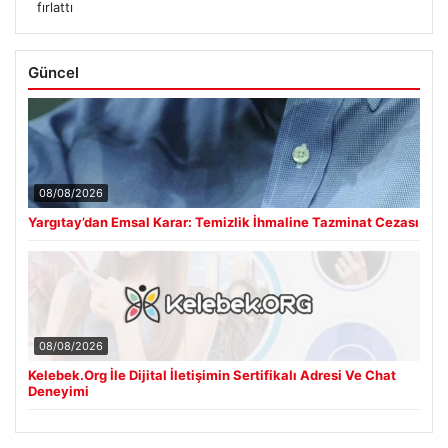
fırlattı
Güncel
08/08/2026
Yargıtay’dan Emsal Karar: Temizlik İhmaline Tazminat Cezası
08/08/2026
Kelebek.Org İle Dijital İletişimin Sertifikalı Adresi Ve Chat
Deneyimi