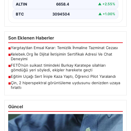
ALTIN
6658.4
▲ +2.55%
BTC
3094504
▲ +1.00%
Son Eklenen Haberler
Yargıtay’dan Emsal Karar: Temizlik İhmaline Tazminat Cezası
■
Kelebek.Org İle Dijital İletişimin Sertifikalı Adresi Ve Chat
■
Deneyimi
FETÖ’nün suikast timindeki Burkay Karatepe silahları
■
gömdüğü yeri söyledi, ekipler harekete geçti
Eğitim Uçağı Sert İnişle Kaza Yaptı, Öğrenci Pilot Yaralandı
■
Çin, 2 hiperspektral görüntüleme uydusunu denizden uzaya
■
fırlattı
Güncel