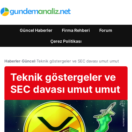
Güncel Haberler
Firma Rehberi
Forum
Çerez Politikası
Haberler
›
Güncel
›
Teknik göstergeler ve SEC davası umut umut
Teknik göstergeler ve
SEC davası umut umut