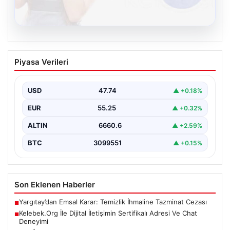
08.08.2026
Kelebek.Org İle Dijital İletişimin
Piyasa Verileri
Sertifikalı Adresi Ve Chat Deneyimi
Sanal dünyasında kullanıcıların güvenli bir tarzda iletişim
kurması kritik bir değer ifade etmektedir. Günümüzde…
USD
47.74
▲ +0.18%
EUR
55.25
▲ +0.32%
ALTIN
6660.6
▲ +2.59%
BTC
3099551
▲ +0.15%
Son Eklenen Haberler
Yargıtay’dan Emsal Karar: Temizlik İhmaline Tazminat Cezası
■
Kelebek.Org İle Dijital İletişimin Sertifikalı Adresi Ve Chat
■
Deneyimi