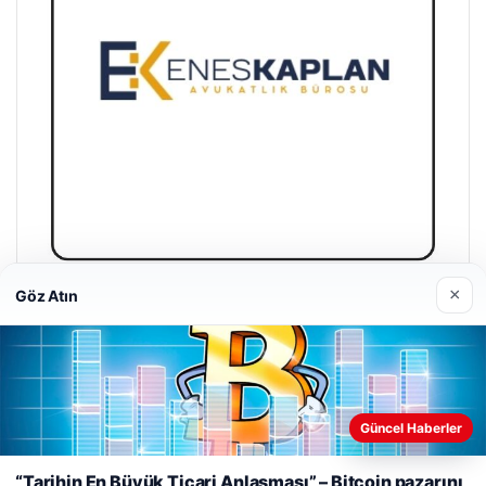
×
Göz Atın
Enes Kaplan Avukatlık Bürosu
28/04/2026
Güncel Haberler
Web sitemizi nasıl kullandığınızı daha iyi anlayabilmek,
deneyiminizi kişiselleştirmek ve geliştirmek amacıyla çerezler
“Tarihin En Büyük Ticari Anlaşması” – Bitcoin pazarını