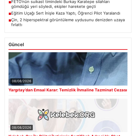
FETÖ’nün suikast timindeki Burkay Karatepe silahları
■
gömdüğü yeri söyledi, ekipler harekete geçti
Eğitim Uçağı Sert İnişle Kaza Yaptı, Öğrenci Pilot Yaralandı
■
Çin, 2 hiperspektral görüntüleme uydusunu denizden uzaya
■
fırlattı
Güncel
08/08/2026
Yargıtay’dan Emsal Karar: Temizlik İhmaline Tazminat Cezası
08/08/2026