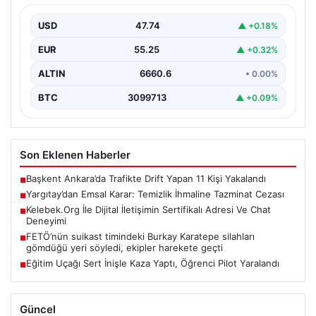
Yargıtay 2. Hukuk Dairesi, evlilikte kişisel hijyene özen
göstermemenin ciddi sonuçlar doğurabileceğine dair
USD
47.74
▲ +0.18%
örnek…
EUR
55.25
▲ +0.32%
ALTIN
6660.6
• 0.00%
BTC
3099713
▲ +0.09%
Son Eklenen Haberler
Başkent Ankara’da Trafikte Drift Yapan 11 Kişi Yakalandı
■
Yargıtay’dan Emsal Karar: Temizlik İhmaline Tazminat Cezası
■
Kelebek.Org İle Dijital İletişimin Sertifikalı Adresi Ve Chat
■
Deneyimi
FETÖ’nün suikast timindeki Burkay Karatepe silahları
■
gömdüğü yeri söyledi, ekipler harekete geçti
Eğitim Uçağı Sert İnişle Kaza Yaptı, Öğrenci Pilot Yaralandı
■
Güncel