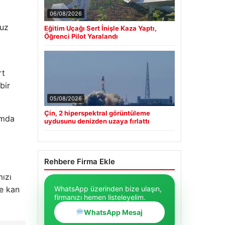
06/08/2026
suz
Eğitim Uçağı Sert İnişle Kaza Yaptı,
Öğrenci Pilot Yaralandı
rt
bir
05/08/2026
Çin, 2 hiperspektral görüntüleme
amda
uydusunu denizden uzaya fırlattı
Rehbere Firma Ekle
ızı
WhatsApp üzerinden bize ulaşın,
le kan
firmanızı hemen listeleyelim.
WhatsApp Mesaj