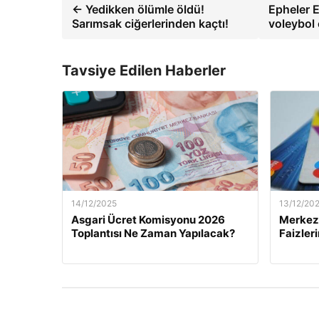
← Yedikken ölümle öldü!
Epheler E
Sarımsak ciğerlerinden kaçtı!
voleybol
Tavsiye Edilen Haberler
14/12/2025
13/12/20
Asgari Ücret Komisyonu 2026
Merkez 
Toplantısı Ne Zaman Yapılacak?
Faizler