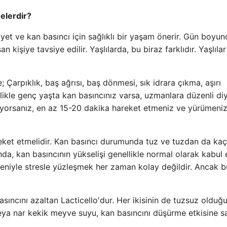
nelerdir?
iyet ve kan basıncı için sağlıklı bir yaşam önerir. Gün boyun
 kişiye tavsiye edilir. Yaşlılarda, bu biraz farklıdır. Yaşlıla
e; Çarpıklık, baş ağrısı, baş dönmesi, sık idrara çıkma, aşırı
llikle genç yaşta kan basıncınız varsa, uzmanlara düzenli di
lışıyorsanız, en az 15-20 dakika hareket etmeniz ve yürümeni
eket etmelidir. Kan basıncı durumunda tuz ve tuzdan da kaçın
a, kan basıncının yükselişi genellikle normal olarak kabul ed
eniyle stresle yüzleşmek her zaman kolay değildir. Ancak 
sıncını azaltan Lacticello'dur. Her ikisinin de tuzsuz oldu
ya nar kekik meyve suyu, kan basıncını düşürme etkisine sa