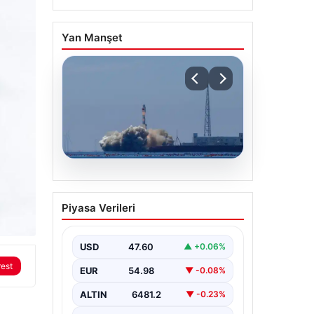
Yan Manşet
05.08.2026
Çin, 2 hiperspektral
Piyasa Verileri
görüntüleme uydusunu
denizden uzaya fırlattı
USD
47.60
▲ +0.06%
rest
EUR
54.98
▼ -0.08%
ALTIN
6481.2
▼ -0.23%