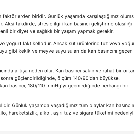
an faktörlerden biridir. Günlük yaşamda karşılaştığımız olum
 Aksi takdirde, stresle ilgili kan basıncı geliştirme olasılığı
nli bir diyet ve sağlıklı bir yaşam yapmak gerekir.
i ve yoğurt laktikellodur. Ancak süt ürünlerine tuz veya yoğu
yu gibi kekik ve meyve suyu suları da kan basıncını geçen 
ncında artışa neden olur. Kan basıncı sakin ve rahat bir ort
n sonra güçlendirildiğinde, ölçüm 140/90'dan büyükse,
 kan basıncı, 180/110 mmHg'yi geçmediğinde herhangi bir
elidir. Günlük yaşamda yaşadığımız tüm olaylar kan basıncım
 kilo, hareketsizlik, alkol, aşırı tuz ve sigara tüketimi nedeniy