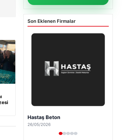
Son Eklenen Firmalar
ı
zesi
Enes Kaplan Avukatlık Bürosu
28/04/2026