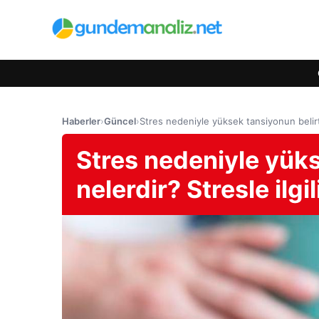
Haberler
›
Güncel
›
Stres nedeniyle yüksek tansiyonun belirtil
Stres nedeniyle yüks
nelerdir? Stresle ilgi