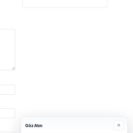
×
Göz Atın