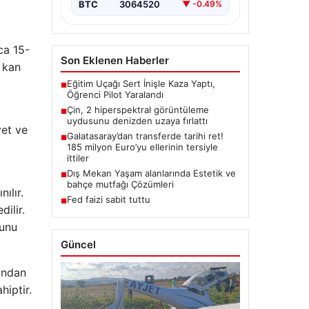
BTC
3064520
▼ -0.49%
ca 15-
Son Eklenen Haberler
r kan
Eğitim Uçağı Sert İnişle Kaza Yaptı,
■
Öğrenci Pilot Yaralandı
Çin, 2 hiperspektral görüntüleme
■
uydusunu denizden uzaya fırlattı
yet ve
Galatasaray’dan transferde tarihi ret!
■
z
185 milyon Euro’yu ellerinin tersiyle
ittiler
Dış Mekan Yaşam alanlarında Estetik ve
■
bahçe mutfağı Çözümleri
ılır.
Fed faizi sabit tuttu
■
ilir.
bunu
Güncel
ğundan
hiptir.