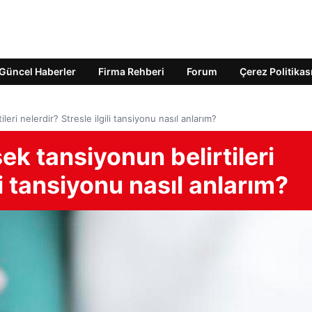
Güncel Haberler
Firma Rehberi
Forum
Çerez Politikas
eri nelerdir? Stresle ilgili tansiyonu nasıl anlarım?
ek tansiyonun belirtileri
li tansiyonu nasıl anlarım?