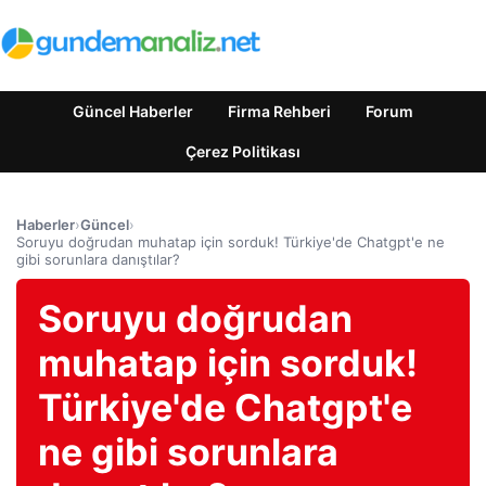
Güncel Haberler
Firma Rehberi
Forum
Çerez Politikası
Haberler
›
Güncel
›
Soruyu doğrudan muhatap için sorduk! Türkiye'de Chatgpt'e ne
gibi sorunlara danıştılar?
Soruyu doğrudan
muhatap için sorduk!
Türkiye'de Chatgpt'e
ne gibi sorunlara