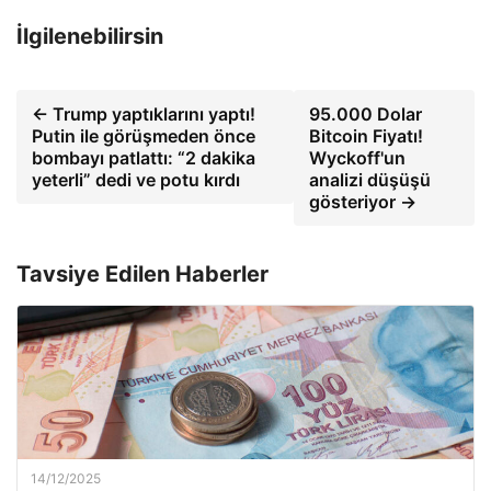
İlgilenebilirsin
← Trump yaptıklarını yaptı!
95.000 Dolar
Putin ile görüşmeden önce
Bitcoin Fiyatı!
bombayı patlattı: “2 dakika
Wyckoff'un
yeterli” dedi ve potu kırdı
analizi düşüşü
gösteriyor →
Tavsiye Edilen Haberler
14/12/2025