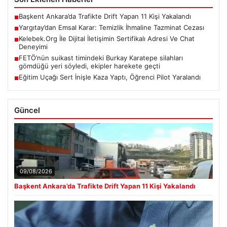
Son Eklenen Haberler
Başkent Ankara’da Trafikte Drift Yapan 11 Kişi Yakalandı
■
Yargıtay’dan Emsal Karar: Temizlik İhmaline Tazminat Cezası
■
Kelebek.Org İle Dijital İletişimin Sertifikalı Adresi Ve Chat
■
Deneyimi
FETÖ’nün suikast timindeki Burkay Karatepe silahları
■
gömdüğü yeri söyledi, ekipler harekete geçti
Eğitim Uçağı Sert İnişle Kaza Yaptı, Öğrenci Pilot Yaralandı
■
Güncel
09/08/2026
Başkent Ankara’da Trafikte Drift Yapan 11 Kişi Yakalandı