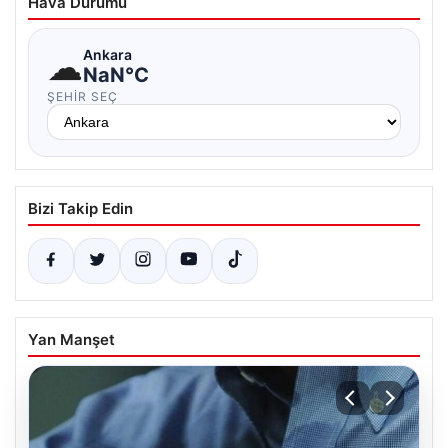
Hava Durumu
☁
Ankara
NaN°C
ŞEHIR SEÇ
Bizi Takip Edin
Yan Manşet