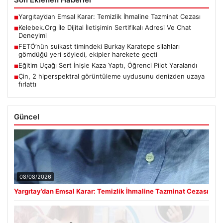
Yargıtay’dan Emsal Karar: Temizlik İhmaline Tazminat Cezası
■
Kelebek.Org İle Dijital İletişimin Sertifikalı Adresi Ve Chat
■
Deneyimi
FETÖ’nün suikast timindeki Burkay Karatepe silahları
■
gömdüğü yeri söyledi, ekipler harekete geçti
Eğitim Uçağı Sert İnişle Kaza Yaptı, Öğrenci Pilot Yaralandı
■
Çin, 2 hiperspektral görüntüleme uydusunu denizden uzaya
■
fırlattı
Güncel
08/08/2026
Yargıtay’dan Emsal Karar: Temizlik İhmaline Tazminat Cezası