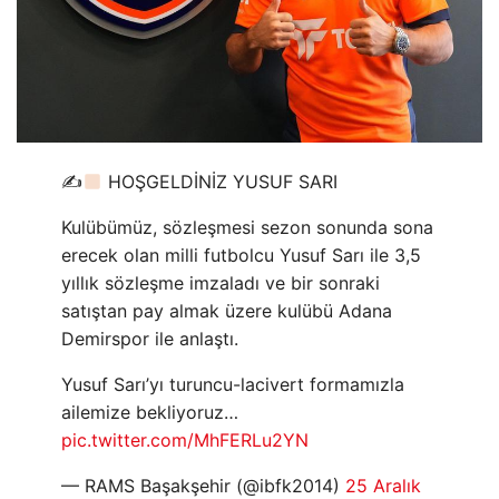
✍
HOŞGELDİNİZ YUSUF SARI
Kulübümüz, sözleşmesi sezon sonunda sona
erecek olan milli futbolcu Yusuf Sarı ile 3,5
yıllık sözleşme imzaladı ve bir sonraki
satıştan pay almak üzere kulübü Adana
Demirspor ile anlaştı.
Yusuf Sarı’yı ​​turuncu-lacivert formamızla
ailemize bekliyoruz…
pic.twitter.com/MhFERLu2YN
— RAMS Başakşehir (@ibfk2014)
25 Aralık