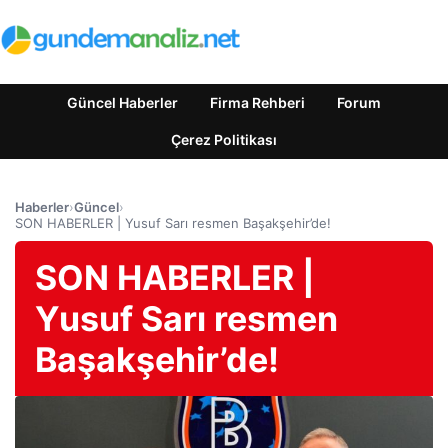
Güncel Haberler
Firma Rehberi
Forum
Çerez Politikası
Haberler
›
Güncel
›
SON HABERLER | Yusuf Sarı resmen Başakşehir’de!
SON HABERLER |
Yusuf Sarı resmen
Başakşehir’de!